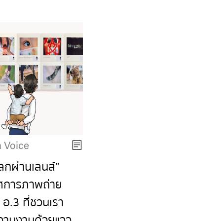
 Voice
ลกผ่านเลนส์”
ศการภาพถ่าย
่ อ.3 ที่ชวนเรา
ามงามด้วยแวว