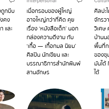
Interpersonal
Cultur
งถูกบีบ
เมื่อกรอบของผู้ใหญ่
ศิลปะไ
ยังคง
อาจใหญ่กว่าที่คิด คุย
จักรวาล
า และ
เรื่อง ‘หนังสือเด็ก’ นอก
วิเศษ 
กล่องความดีงาม กับ
บ้านนอ
‘เกื้อ — เกื้อกมล นิยม’
พื้นที่
ศิลปิน นักเขียน และ
ของชุม
บรรณาธิการสำนักพิมพ์
มันได้ 
สานอักษร
ได้