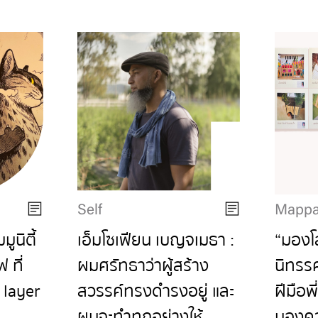
Self
Mappa
ูนิตี้
เอ็มโซเฟียน เบญจเมธา :
“มองโ
 ที่
ผมศรัทธาว่าผู้สร้าง
นิทรร
 layer
สวรรค์ทรงดำรงอยู่ และ
ฝีมือพี
ผมจะทำทุกอย่างให้
มองคว