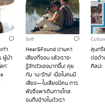
Self
Cultur
เก่า
Hear&Found ตามหา
สุนทร
 ผู้นำ
เสียงที่ชอบ แล้วเราจะ
ต่อต้า
โลก’
รู้จักตัวเองมากขึ้น! คุย
ศิลปะ
le
กับ ‘เม-รักษ์’ เมื่อในคนมี
3
เสียง—ในเสียงมีคน การ
ฟังจึงพาเดินทางไกล
จนถึงข้างในตัวเรา