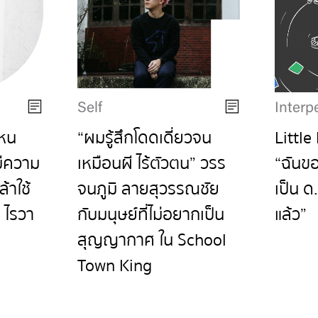
Self
Interp
ไหน
“ผมรู้สึกโดดเดี่ยวจน
Little
มีความ
เหมือนผี ไร้ตัวตน” วรร
“ฉันข
้าใช้
จนภูมิ ลายสุวรรณชัย
เป็น ด
ร ไรวา
กับมนุษย์ที่ไม่อยากเป็น
แล้ว”
สุญญากาศ ใน School
Town King