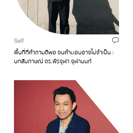
Self
พื้นที่ที่คำถามดีพอ จนคำตอบอาจไม่จำเป็น :
บทสัมภาษณ์ ดร.พีรจุฬา จุฬานนท์