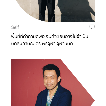
Self
พื้นที่ที่คำถามดีพอ จนคำตอบอาจไม่จำเป็น :
บทสัมภาษณ์ ดร.พีรจุฬา จุฬานนท์