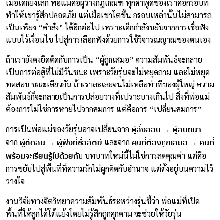
เมื่อเด็กยังเล็ก พ่อแม่คือผู้วางกฎเกณฑ์ ทุกคำพูดของเราคือกรอบที่
ทำให้เขารู้สึกปลอดภัย แต่เมื่อเขาโตขึ้น กรอบเหล่านั้นไม่สามารถ
เป็นเพียง “คำสั่ง” ได้อีกต่อไป เพราะเด็กกำลังขยับจากการเชื่อฟัง
แบบไร้เงื่อนไข ไปสู่การเลือกฟังด้วยการใช้วิจารณญาณของตนเอง
ถ้าเรายังคงยึดติดกับการเป็น “ผู้ถูกเสมอ” ความสัมพันธ์จะกลาย
เป็นการต่อสู้ที่ไม่มีวันชนะ เพราะวัยรุ่นจะไม่หยุดถาม และไม่หยุด
ทดสอบ ขณะเดียวกัน ถ้าเราละเลยจนไม่เหลือท่าทีของผู้ใหญ่ ความ
สัมพันธ์ก็จะกลายเป็นการปล่อยวางที่เปราะบางเกินไป สิ่งที่พ่อแม่
ต้องการไม่ใช่การหายไปจากสมการ แต่คือการ “เปลี่ยนสมการ”
ผู้สั่งสอน → ผู้สนทนา
การเป็นพ่อแม่ของวัยรุ่นอาจเปลี่ยนจาก
ผู้ตัดสิน → ผู้ฟังที่ซื่อสัตย์
คนที่ต้องถูกเสมอ → คนที่
จาก
และจาก
พร้อมจะเรียนรู้ไปด้วยกัน
บทบาทใหม่นี้ไม่ใช่การลดคุณค่า แต่คือ
การขยับไปสู่พื้นที่ที่ความรักไม่ผูกติดกับอำนาจ แต่ตั้งอยู่บนความไว้
วางใจ
งานวิจัยทางจิตวิทยาความสัมพันธ์ระหว่างรุ่นชี้ว่า พ่อแม่ที่เปิด
พื้นที่ให้ลูกได้โต้แย้งโดยไม่รู้สึกถูกคุกคาม จะช่วยให้วัยรุ่น