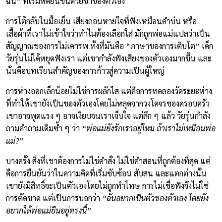
ฉัน” ที่เริ่มหัดยืนขึ้นด้วยขาของตัวเอง
การโต้กลับในมื้อเย็น เสียงถอนหายใจที่ฟังเหมือนคำบ่น หรือ
เสื้อผ้าที่เราไม่เข้าใจว่าทำไมต้องเลือกใส่ มักถูกพ่อแม่แปลว่าเป็น
สัญญาณของการไม่เคารพ ทั้งที่มันคือ “ภาษาของการเติบโต” เด็ก
วัยรุ่นไม่ได้หยุดฟังเรา แต่เขากำลังฟังเสียงของตัวเองมากขึ้น และ
นั่นคือบทเรียนสำคัญของการก้าวสู่ความเป็นผู้ใหญ่
การห่างออกเล็กน้อยไม่ใช่การผลักไส แต่คือการทดลองวัดระยะห่าง
ที่ทำให้เขายังเป็นของตัวเองโดยไม่หลุดจากวงโคจรของครอบครัว
เขาอาจพูดแรง ๆ อาจเงียบจนเราเจ็บใจ แต่ลึก ๆ แล้ว วัยรุ่นกำลัง
ถามคำถามเดิมซ้ำ ๆ ว่า
“พ่อแม่ยังรักเราอยู่ไหม ถ้าเราไม่เหมือนพ่อ
แม่?”
บางครั้ง สิ่งที่เขาต้องการไม่ใช่คำสั่ง ไม่ใช่คำสอนที่ถูกต้องที่สุด แต่
คือการยืนยันว่าในความคิดที่เริ่มซับซ้อน สับสน และแตกต่างนั้น
เขายังมีสิทธิ์จะเป็นตัวเองโดยไม่ถูกทำโทษ การไม่เชื่อฟังจึงไม่ใช่
การตัดขาด แต่เป็นการบอกว่า
“ฉันอยากเป็นตัวของตัวเอง โดยยัง
อยากให้พ่อแม่ยืนอยู่ตรงนี้”