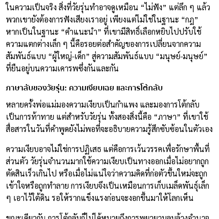
ในความเป็นจริง สิ่งที่วัยรุ่นทำอาจดูเหมือน “ไม่ฟัง” แต่ลึก ๆ แล้ว
พวกเขายังต้องการฟังเสียงเราอยู่ เพียงแต่ไม่ใช่ในฐานะ “กฎ”
หากเป็นในฐานะ “คำแนะนำ” ที่เขามีสิทธิ์เลือกหยิบไปปรับใช้
ความแตกต่างเล็ก ๆ นี้คือรอยต่อสำคัญของการเปลี่ยนจากความ
สัมพันธ์แบบ “ผู้ใหญ่-เด็ก” สู่ความสัมพันธ์แบบ “มนุษย์-มนุษย์”
ที่ยืนอยู่บนความเคารพซึ่งกันและกัน
ภาษาลับของวัยรุ่น: ความเงียบเฉย และการโต้กลับ
หลายครั้งพ่อแม่มองความเงียบเป็นกำแพง และมองการโต้กลับ
เป็นการท้าทาย แต่สำหรับวัยรุ่น ทั้งสองสิ่งนี้คือ “ภาษา” ที่เขาใช้
สื่อสารในวันที่คำพูดยังไม่พอที่จะอธิบายความรู้สึกซับซ้อนในตัวเอง
ความเงียบอาจไม่ใช่การปฏิเสธ แต่คือการเว้นวรรคเพื่อรักษาพื้นที่
ส่วนตัว วัยรุ่นจำนวนมากใช้ความเงียบเป็นทางออกเมื่อไม่อยากถูก
ตัดสินเร็วเกินไป หรือเมื่อไม่แน่ใจว่าความคิดที่ก่อตัวขึ้นใหม่จะถูก
เข้าใจหรือถูกทำลาย การเงียบจึงเป็นเหมือนการเก็บเมล็ดพันธุ์เล็ก
ๆ เอาไว้ใต้ดิน รอให้รากแข็งแรงก่อนจะงอกขึ้นมาให้โลกเห็น
ขณะเดียวกัน การโต้กลับก็ไม่ได้หมายถึงการพยายามลบล้างอำนาจ