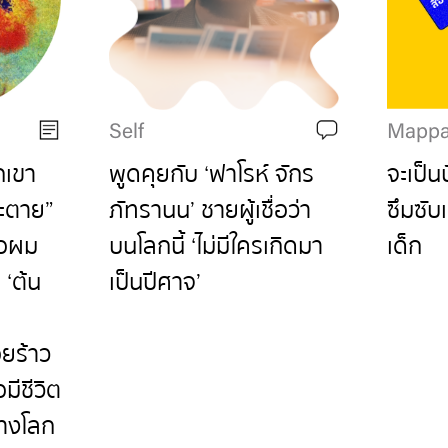
Self
Mappa
กเขา
พูดคุยกับ ‘ฟาโรห์ จักร
จะเป็น
จะตาย”
ภัทรานน’ ชายผู้เชื่อว่า
ซึมซับเ
่อผม
บนโลกนี้ ‘ไม่มีใครเกิดมา
เด็ก
 ‘ต้น
เป็นปีศาจ’
ยร้าว
อมีชีวิต
ร้างโลก