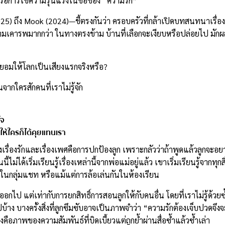
รือการใช้ความรุนแรงในชื่อของ “ความรัก”
ถึง Mook (2024)—ชี้ตรงกันว่า ครอบครัวที่กล้าเปิดบทสนทนาเรื่องนี้กับ
มเคารพมากกว่า ในทางตรงข้าม บ้านที่เลือกจะเงียบหรือปล่อยไป มักผล
ะยอมให้โลกเป็นเสียงแรกจริงหรือ?
ียนจากใครสักคนที่เราไม่รู้จัก
ใจ
ให้ใครก็ได้คุยแทนเรา
งเรื่องรักและเรื่องเพศคือการปกป้องลูก เพราะกลัวว่าถ้าพูดแล้วลูกจะอย
นี้ไม่ได้เริ่มเรียนรู้เรื่องเหล่านี้จากพ่อแม่อยู่แล้ว เขาเริ่มเรียนรู้จาก
ในกลุ่มแชท หรือแม้แต่การล้อเล่นกันในห้องเรียน
ออกไป แต่เท่ากับการยกสิทธิ์การสอนลูกให้กับคนอื่น โดยที่เราไม่รู้ด้วยซ้
าง บางครั้งสิ่งที่ลูกซึมซับอาจเป็นภาพจำว่า “ความรักต้องเจ็บปวดจึง
งคือภาพของความสัมพันธ์ที่บิดเบี้ยวแต่ถูกย้ำผ่านสื่อซ้ำแล้วซ้ำเล่า