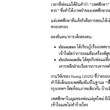
เวลาที่พ่อแม่ได้ยินคำว่า “เพศศึกษา”
ควร” ซึ่งทำให้ภาพจำของเพศศึกษากลา
แต่เพศศึกษาที่แท้จริงคือการสอนให้เด็ก
ครอบครอง
ลองจินตนาการเด็กสองคน:
เด็กคนแรก
ได้เรียนรู้เรื่องเพศ
เข้าใจผิดว่าการยอมคือเครื่องพิ
เด็กอีกคนหนึ่ง
ได้คุยกับพ่อแม่ท
เคารพอีกฝ่ายเริ่มจากการเคารพตัว
งานวิจัยของ Young (2025) ชี้ว่าครอบค
ทำให้เด็กมองเพศสัมพันธ์ในฐานะ “พื
กรุงเทพฯ ก็สะท้อนภาพเดียวกัน บ้านที่
เพศศึกษาในมุมของพ่อแม่ยุคใหม่ จึงไม่
เข้าใจและไม่ทำร้ายใคร