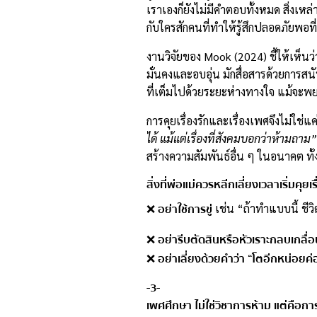
เราเองก็ยังไม่มีคำตอบทั้งหมด สิ่งเหล่า
กับใครสักคนที่ทำให้รู้สึกปลอดภัยพอที
งานวิจัยของ Mook (2024) ชี้ให้เห็นว
มั่นคงและอบอุ่น มักสื่อสารด้วยการ
ที่เต็มไปด้วยระยะห่างทางใจ แม้จะพยา
การคุยเรื่องรักและเรื่องเพศจึงไม่ใช่
ได้ แม้แต่เรื่องที่สังคมบอกว่าห้ามถาม”
สร้างความสัมพันธ์อื่น ๆ ในอนาคต ทั
สิ่งที่พ่อแม่ควรหลีกเลี่ยงเวลาเริ่มคุยเ
อย่าใช้การขู่
❌
เช่น “ถ้าทำแบบนี้ ชี
อย่ารีบตัดสินหรือหัวเราะกลบเกลื่
❌
อย่าเลี่ยงด้วยคำว่า “โตอีกหน่อยค่อ
❌
-3-
เพศศึกษา ไม่ใช่วิชาการห้าม แต่คือกา