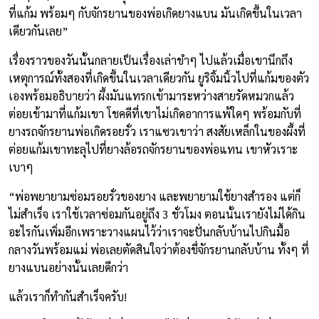
ที่แก้ม พร้อมๆ กับจักรยานของพ่อเกิดยางแบน มันเกิดขึ้นในเวลา
เดียวกันเลย”
เรื่องราวของวันนั้นกลายเป็นเรื่องเล่าขำๆ ไปแล้วเมื่อเขานึกถึง
เหตุการณ์ทั้งสองที่เกิดขึ้นในเวลาเดียวกัน ยูริจิ้มนิ้วไปที่แก้มของตัว
เองพร้อมอธิบายว่า ผึ้งมันแทรกเข้ามาระหว่างสายรัดหมวกแล้ว
ต่อยเข้ามาที่แก้มเขา โชคดีที่เขาไม่เกิดอาการแพ้ใดๆ พร้อมกับที่
ยางรถจักรยานพ่อเกิดรอยรั่ว เราแซวเขาว่า สงสัยเหล็กในของผึ้งที่
ต่อยแก้มเขาทะลุไปที่ยางล้อรถจักรยานของพ่อแทน เขาหัวเราะ
เบาๆ
“พ่อพยายามซ่อมรอยรั่วของยาง และพยายามใช้ยางสำรอง แต่ก็
ไม่สำเร็จ เราใช้เวลาซ่อมกันอยู่ถึง 3 ชั่วโมง ตอนนั้นเรายังไม่ได้กิน
อะไรกันเพิ่มอีกเพราะวางแผนไว้ว่าเราจะปั่นกลับบ้านไปกินมื้อ
กลางวันพร้อมแม่ พ่อเลยตัดสินใจว่าต้องขี่จักรยานกลับบ้าน ทั้งๆ ที่
ยางแบนอย่างนั้นเลยดีกว่า
แล้วเราก็ทำกันสำเร็จครับ!