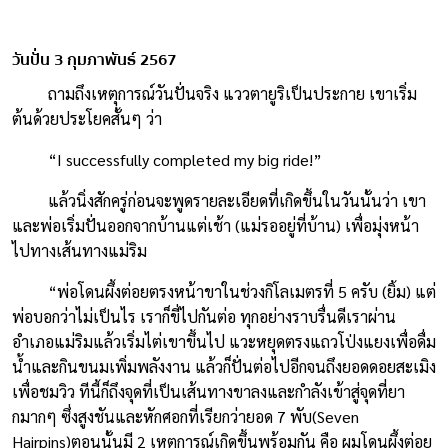
วันปั่น 3 กุมภาพันธ์ 2567
ถามถึงเหตุการณ์วันปั่นจริง แววตายูริเป็นประกาย เขาเริ่ม
ต้นด้วยประโยคสั้นๆ ว่า
“I successfully completed my big ride!”
แล้วนิ่งสักครู่ก่อนจะพูดรายละเอียดที่เกิดขึ้นในวันนั้นว่า เขา
และพ่อเริ่มปั่นออกจากบ้านแต่เช้า (แม่รออยู่ที่บ้าน) เพื่อมุ่งหน้า
ไปทางเส้นทางแม่ริม
“พ่อโดนผึ้งต่อยตรงหน้าขาในช่วงกิโลเมตรที่ 5 ครับ (ยิ้ม) แต่
พ่อบอกว่าไม่เป็นไร เราก็ขี่ไปกันต่อ ทุกอย่างราบรื่นดีเราผ่าน
อำเภอแม่ริมแล้วเริ่มไต่เขาขึ้นไป แวะหยุดตรงแถวโป่งแยงเพื่อดื่ม
น้ำและกินขนมเพิ่มพลังงาน แล้วก็ปั่นต่อไปอีกจนถึงยอดดอยสะเมิง
เพื่อชมวิว ทีนี้ก็ถึงจุดที่เป็นเส้นทางขาลงและกำลังเข้าสู่จุดที่ยา
กมากๆ ซึ่งสูงชันและหักศอกที่เรียกว่ายอด 7 พับ(Seven
Hairpins)ตอนนั้นมี 2 เหตุการณ์เกิดขึ้นพร้อมกัน คือ ผมโดนผึ้งต่อย