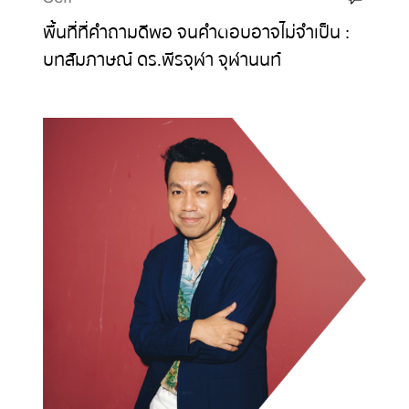
พื้นที่ที่คำถามดีพอ จนคำตอบอาจไม่จำเป็น :
บทสัมภาษณ์ ดร.พีรจุฬา จุฬานนท์