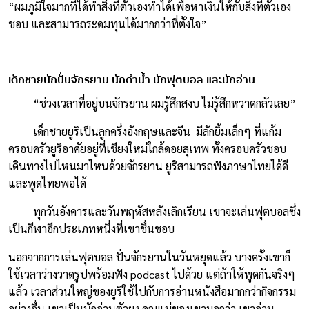
“ผมภูมิใจมากที่ได้ทำสิ่งที่ตัวเองทำได้เพื่อหาเงินให้กับสิ่งที่ตัวเอง
ชอบ และสามารถระดมทุนได้มากกว่าที่ตั้งใจ”
เด็กชายนักปั่นจักรยาน นักดำน้ำ นักฟุตบอล และนักอ่าน
“ช่วงเวลาที่อยู่บนจักรยาน ผมรู้สึกสงบ ไม่รู้สึกหวาดกลัวเลย”
เด็กชายยูริเป็นลูกครึ่งอังกฤษและจีน มีลักยิ้มเล็กๆ ที่แก้ม
ครอบครัวยูริอาศัยอยู่ที่เชียงใหม่ใกล้ดอยสุเทพ ทั้งครอบครัวชอบ
เดินทางไปไหนมาไหนด้วยจักรยาน ยูริสามารถฟังภาษาไทยได้ดี
และพูดไทยพอได้
ทุกวันอังคารและวันพฤหัสหลังเลิกเรียน เขาจะเล่นฟุตบอลซึ่ง
เป็นกีฬาอีกประเภทหนึ่งที่เขาชื่นชอบ
นอกจากการเล่นฟุตบอล ปั่นจักรยานในวันหยุดแล้ว บางครั้งเขาก็
ใช้เวลาว่างวาดรูปพร้อมฟัง podcast ไปด้วย แต่ถ้าให้พูดกันจริงๆ
แล้ว เวลาส่วนใหญ่ของยูริใช้ไปกับการอ่านหนังสือมากกว่ากิจกรรม
อย่างอื่น เขาเป็นนักอ่านตัวยง คุณแม่ของเขาบอกว่า เขาอ่าน