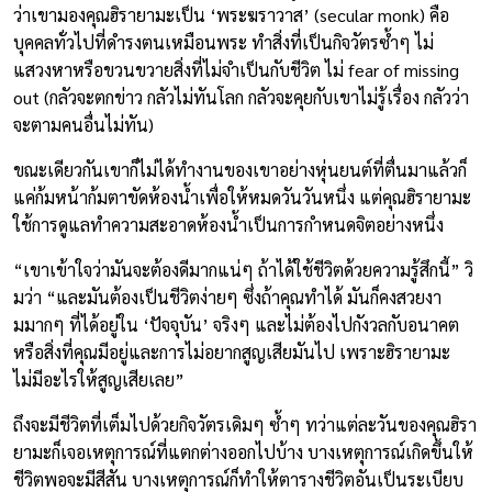
ว่าเขามองคุณฮิรายามะเป็น ‘พระฆราวาส’ (secular monk) คือ
บุคคลทั่วไปที่ดำรงตนเหมือนพระ ทำสิ่งที่เป็นกิจวัตรซ้ำๆ ไม่
แสวงหาหรือขวนขวายสิ่งที่ไม่จำเป็นกับชีวิต ไม่ fear of missing
out (กลัวจะตกข่าว กลัวไม่ทันโลก กลัวจะคุยกับเขาไม่รู้เรื่อง กลัวว่า
จะตามคนอื่นไม่ทัน)
ขณะเดียวกันเขาก็ไม่ได้ทำงานของเขาอย่างหุ่นยนต์ที่ตื่นมาแล้วก็
แค่ก้มหน้าก้มตาขัดห้องน้ำเพื่อให้หมดวันวันหนึ่ง แต่คุณฮิรายามะ
ใช้การดูแลทำความสะอาดห้องน้ำเป็นการกำหนดจิตอย่างหนึ่ง
“เขาเข้าใจว่ามันจะต้องดีมากแน่ๆ ถ้าได้ใช้ชีวิตด้วยความรู้สึกนี้” วิ
มว่า “และมันต้องเป็นชีวิตง่ายๆ ซึ่งถ้าคุณทำได้ มันก็คงสวยงา
มมากๆ ที่ได้อยู่ใน ‘ปัจจุบัน’ จริงๆ และไม่ต้องไปกังวลกับอนาคต
หรือสิ่งที่คุณมีอยู่และการไม่อยากสูญเสียมันไป เพราะฮิรายามะ
ไม่มีอะไรให้สูญเสียเลย”
ถึงจะมีชีวิตที่เต็มไปด้วยกิจวัตรเดิมๆ ซ้ำๆ ทว่าแต่ละวันของคุณฮิรา
ยามะก็เจอเหตุการณ์ที่แตกต่างออกไปบ้าง บางเหตุการณ์เกิดขึ้นให้
ชีวิตพอจะมีสีสัน บางเหตุการณ์ก็ทำให้ตารางชีวิตอันเป็นระเบียบ