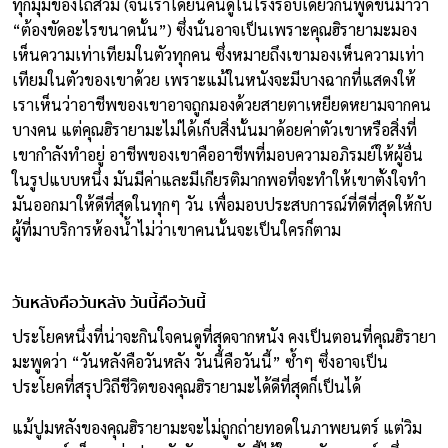
ทุกมุมของโถส้วม (จนเราได้ยินคนดูในโรงรอบเดียวกันพูดขึ้นมาว่า
“ต้องขัดอะไรขนาดนั้น”) ซึ่งนั่นอาจเป็นเพราะคุณฮิรายามะมอง
เห็นความเท่าเทียมในตัวทุกคน ซึ่งหมายถึงเขามองเห็นความเท่า
เทียมในตัวของเขาด้วย เพราะแม้ในหนังจะมีบางฉากที่แสดงให้
เราเห็นว่าอาชีพของเขาอาจถูกมองด้วยสายตาเหยียดหยามจากคน
บางคน แต่คุณฮิรายามะไม่ได้เก็บสิ่งนั้นมาด้อยค่าตัวเขาหรือสิ่งที่
เขากำลังทำอยู่ อาชีพของเขาคืออาชีพที่มอบความอภิรมย์ให้ผู้อื่น
ในรูปแบบหนึ่ง มันมีค่าและมีเกียรติมากพอที่จะทำให้เขาตั้งใจทำ
มันออกมาให้ดีที่สุดในทุกๆ วัน เพื่อมอบประสบการณ์ที่ดีที่สุดให้กับ
ผู้ที่มาบริการห้องน้ำไม่ว่าเขาคนนั้นจะเป็นใครก็ตาม
วันหลังคือวันหลัง วันนี้คือวันนี้
ประโยคหนึ่งที่น่าจะกินใจคนดูที่สุดจากหนัง คงเป็นตอนที่คุณฮิรายา
มะพูดว่า “วันหลังคือวันหลัง วันนี้คือวันนี้” ซ้ำๆ ซึ่งอาจเป็น
ประโยคที่สรุปวิถีชีวิตของคุณฮิรายามะได้ดีที่สุดก็เป็นได้
แม้ปูมหลังของคุณฮิรายามะจะไม่ถูกถ่ายทอดในภาพยนตร์ แต่วิม