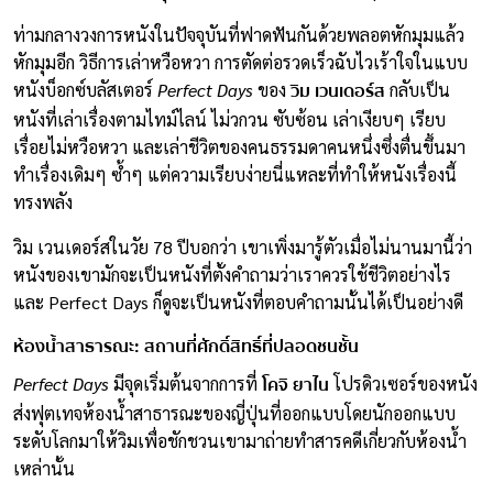
ท่ามกลางวงการหนังในปัจจุบันที่ฟาดฟันกันด้วยพลอตหักมุมแล้ว
หักมุมอีก วิธีการเล่าหวือหวา การตัดต่อรวดเร็วฉับไวเร้าใจในแบบ
วิม เวนเดอร์ส
หนังบ็อกซ์บลัสเตอร์
Perfect Days
ของ
กลับเป็น
หนังที่เล่าเรื่องตามไทม์ไลน์ ไม่วกวน ซับซ้อน เล่าเงียบๆ เรียบ
เรื่อยไม่หวือหวา และเล่าชีวิตของคนธรรมดาคนหนึ่งซึ่งตื่นขึ้นมา
ทำเรื่องเดิมๆ ซ้ำๆ แต่ความเรียบง่ายนี่แหละที่ทำให้หนังเรื่องนี้
ทรงพลัง
วิม เวนเดอร์สในวัย 78 ปีบอกว่า เขาเพิ่งมารู้ตัวเมื่อไม่นานมานี้ว่า
หนังของเขามักจะเป็นหนังที่ตั้งคำถามว่าเราควรใช้ชีวิตอย่างไร
และ Perfect Days ก็ดูจะเป็นหนังที่ตอบคำถามนั้นได้เป็นอย่างดี
ห้องน้ำสาธารณะ: สถานที่ศักดิ์สิทธิ์ที่ปลอดชนชั้น
โคจิ ยาไน
Perfect Days
มีจุดเริ่มต้นจากการที่
โปรดิวเซอร์ของหนัง
ส่งฟุตเทจห้องน้ำสาธารณะของญี่ปุ่นที่ออกแบบโดยนักออกแบบ
ระดับโลกมาให้วิมเพื่อชักชวนเขามาถ่ายทำสารคดีเกี่ยวกับห้องน้ำ
เหล่านั้น