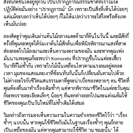
สิ่งที่เกิดขึ้นได้อยู่ทุกวัน เป็นปรากฏการณ์ธรรมชาติที่เราไม่ได้
ปฏิบัติต่อมันอย่าง ‘ปรากฏการณ์’ นัก เพราะเป็นสิ่งที่เห็นได้บ่อยๆ
แต่แม้จะบอกว่าเห็นได้บ่อยๆ ก็ไม่ได้แปลว่าเราจะใส่ใจหรือสังเกต
เห็นมันบ่อย
ลองคิดดูว่าคุณเดินผ่านต้นไม้กลางแดดจ้ามากี่ต้นในวันนี้ และมีสักกี่
ครั้งที่คุณจะหยุดใต้ร่มเงาต้นไม้สักต้นเพื่อพินิจพิจารณาแสงที่สาด
ส่องลอดใบไม้ลงมาและเห็นความงดงามของมัน และหากคุณเพ่ง
มันนานพอคุณก็จะพบว่า Komorebi ที่ปรากฏขึ้นในแต่ละเสี้ยว
วินาทีก็ไม่ซ้ำกัน เพราะใบไม้นั้นเคลื่อนไหวตามแรงลมอยู่ตลอด
เวลา มุมของแสงและเงาที่ซ้อนทับกันนั้นก็เปลี่ยนผันตามไปด้วย
ไม่ต่างอะไรกับชีวิตแสนธรรมดาที่ดูจะน่าเบื่อของหลายๆ คน ชีวิตที่
คุณต้องตื่นมาทำเรื่องเดิมซ้ำๆ แต่หากพิจารณาชีวิตในแต่ละวันคุณ
ก็จะพบรายละเอียดเล็กๆ น้อยๆ ที่แตกต่างออกไปและแต่งแต้มให้
ชีวิตของคุณเป็นวันใหม่ที่ไม่ซ้ำเดิมได้เสมอ
วิมกล่าวถึงการมองเห็นความงามในความจำเจของชีวิตไว้ว่า “เรื่อง
ซ้ำๆ แบบนั้น หากคุณใช้ชีวิตกับมันในฐานะเรื่องซ้ำๆ คุณก็กลาย
เป็นเหยื่อของมัน แต่หากคุณสามารถใช้ชีวิต ‘ณ ขณะนั้น’ ได้