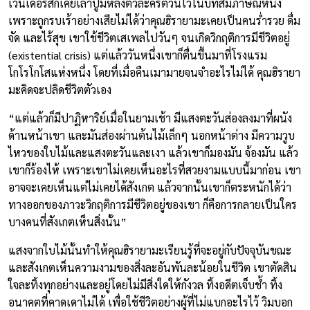
เวนเดอร์สก็เคยเล่าปูมหลังตัวละครตัวนี้ไว้ในบทสัมภาษณ์หนึ่ง
เพราะถูกรบเร้าอย่างเสียไม่ได้ว่าคุณฮิรายามะเคยเป็นคนร่ำรวย ดื่ม
จัด และไร้สุข เขาใช้ชีวิตเสเพลไปวันๆ จนเกิดวิกฤติการมีชีวิตอยู่
(existential crisis) แต่แล้ววันหนึ่งเขาก็ตื่นขึ้นมาที่โรงแรม
โกโรโกโสแห่งหนึ่ง โดยที่เมื่อคืนเมามายจนจำอะไรไม่ได้ คุณฮิรายา
มะคิดจะปลิดชีวิตตัวเอง
“แต่แล้วก็มีปาฏิหาริย์เมื่อในยามเช้า มีแสงตะวันส่องลงมาที่ผนัง
ด้านหน้าเขา และมันส่องผ่านต้นไม้เล็กๆ นอกหน้าต่าง มีความวูบ
ไหวของใบไม้และแสงตะวันและเงา แล้วเขาก็มองมัน จ้องมัน แล้ว
เขาก็ร้องไห้ เพราะเขาไม่เคยเห็นอะไรที่สวยงามแบบนี้มาก่อน เขา
อาจจะเคยเห็นแต่ไม่เคยได้สังเกต แล้วจากนั้นเขาก็ตระหนักได้ว่า
ทางออกของภาวะวิกฤติการมีชีวิตอยู่ของเขา ก็คือการกลายเป็นใคร
บางคนที่สังเกตเห็นสิ่งนั้น”
แสงจากใบไม้นั้นทำให้คุณฮิรายามะเรียนรู้ที่จะอยู่กับปัจจุบันขณะ
และสังเกตเห็นความงามของสิ่งละอันพันละน้อยในชีวิต เขาตัดสิน
ใจละทิ้งทุกอย่างและอยู่โดยไม่มีสิ่งใดให้กังวล ทิ้งอดีตเจ็บช้ำ ทิ้ง
อนาคตที่คาดเดาไม่ได้ เพื่อใช้ชีวิตอย่างผู้ที่ไม่แบกอะไรไว้ วิมบอก