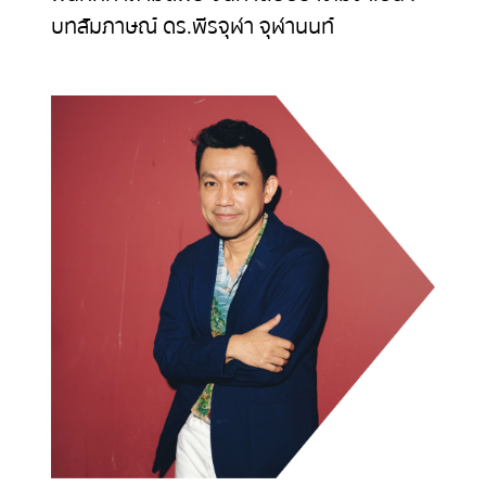
บทสัมภาษณ์ ดร.พีรจุฬา จุฬานนท์