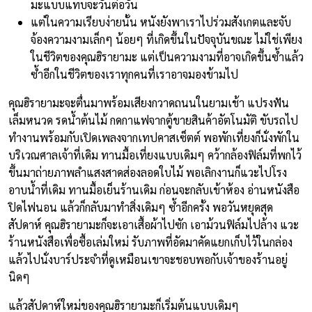
มะแบบแทบจะวันต่อวัน
แต่ในความเรียบง่ายนั้น หนังยังพาเราไปร่วมสังเกตและจับ
จ้องความงามเล็กๆ น้อยๆ ที่เกิดขึ้นในปัจจุบันขณะ ไม่ใช่เพียง
ในชีวิตของคุณฮิรายามะ แต่เป็นความงามที่อาจเกิดขึ้นซ้ำแล้ว
ซ้ำอีกในชีวิตของเราทุกคนที่เราอาจมองข้ามไป
คุณฮิรายามะจะตื่นมาพร้อมเสียงกวาดถนนในยามเช้า แปรงฟัน
เล็มหนวด รดน้ำต้นไม้ กดกาแฟจากตู้ขายสินค้าอัตโนมัติ ขับรถไป
ทำงานพร้อมกับเปิดเพลงจากเทปคาสเซ็ตต์ พอพักเที่ยงก็นั่งพักใน
บริเวณศาลเจ้าที่เดิม ทานมื้อเที่ยงแบบเดิมๆ คว้ากล้องฟิล์มที่พกไว้
ขึ้นมาถ่ายภาพลำแสงสาดส่องลอดใบไม้ พอเลิกงานก็แวะไปโรง
อาบน้ำที่เดิม ทานมื้อเย็นร้านเดิม ก่อนจะกลับเข้าห้อง อ่านหนังสือ
ปิดไฟนอน แล้วก็กลับมาทำสิ่งเดิมๆ ซ้ำอีกครั้ง พอวันหยุดสุด
สัปดาห์ คุณฮิรายามะก็จะเอาเสื้อผ้าไปซัก เอาม้วนฟิล์มไปล้าง แวะ
ร้านหนังสือเพื่อซื้อเล่มใหม่ รับภาพที่อัดมาคัดแยกเก็บไว้ในกล่อง
แล้วไปนั่งบาร์ประจำที่ดูเหมือนเขาจะชอบพอกับเจ้าของร้านอยู่
นิดๆ
แล้วสัปดาห์ใหม่ของคุณฮิรายามะก็เริ่มต้นแบบเดิมๆ