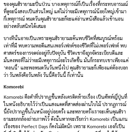
ของคุณฮิรายามะปั่นป่วน บางเหตุการณ์ก็เป็นเรื่องที่กระทบอารมณ์
ที่ดูจะนิ่งสงบเป็นส่วนใหญ่ แต่ไม่ว่าจะมีเหตุการณ์น้อยใหญ่เข้ามา
กี่เหตุการณ์ หมดวันคุณฮิรายามะก็จะแค่อ่านหนังสือแล้วเข้านอน
อย่างหลับสนิทได้เสมอ
บางทีนั่นอาจเป็นเพราะคุณฮิรายามะค้นพบชีวิตที่สมบูรณ์พร้อม
เท่าที่มี พบความพอดีแสนเพอร์เฟกต์ของชีวิตที่ไม่เพอร์เฟกต์ พบ
ศาสตร์ของการจดจ่ออยู่กับปัจจุบัน ชีวิตเขาจึงถูกจัดระเบียบดีและ
มั่นคงพอที่ไม่ว่าจะมีเหตุการณ์อะไรเกิดขึ้น มันก็กระทบเขาเพียงแค่
‘ตอนนี้’ และพอหมดวันวันหนึ่งไป คุณฮิรายามะก็เพียงแต่ต้องบอก
ว่า วันหลังคือวันหลัง วันนี้คือวันนี้ ก็เท่านั้น
Komorebi
Komorebi คือคำที่ปรากฏขึ้นหลังเครดิตท้ายเรื่อง เป็นศัพท์ญี่ปุ่นที่
ในหนังอธิบายไว้ว่าเป็นแสงแดดที่สาดส่องผ่านใบไม้ ปรากฏการณ์
นี้ยังปรากฏขึ้นในหนังอยู่บ่อยครั้ง และหลายครั้งเราจะเห็นคุณฮิรา
ยามะยกกล้องถ่ายภาพไว้ ดังนั้นหากจะเรียกว่า Komorebi เป็นแกน
เรื่องของ Perfect Days ก็คงไม่ผิดนัก เพราะ Komorebi เองก็เป็น