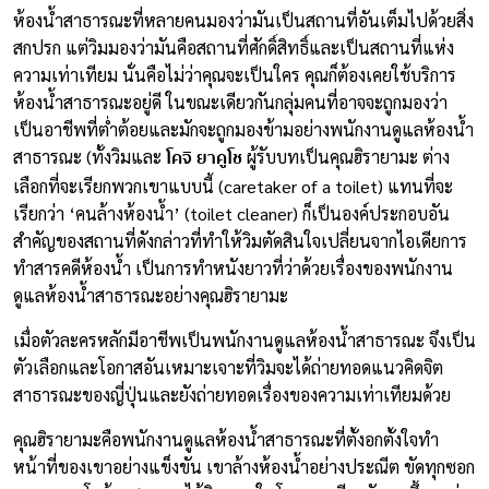
ห้องน้ำสาธารณะที่หลายคนมองว่ามันเป็นสถานที่อันเต็มไปด้วยสิ่ง
สกปรก แต่วิมมองว่ามันคือสถานที่ศักดิ์สิทธิ์และเป็นสถานที่แห่ง
ความเท่าเทียม นั่นคือไม่ว่าคุณจะเป็นใคร คุณก็ต้องเคยใช้บริการ
ห้องน้ำสาธารณะอยู่ดี ในขณะเดียวกันกลุ่มคนที่อาจจะถูกมองว่า
เป็นอาชีพที่ต่ำต้อยและมักจะถูกมองข้ามอย่างพนักงานดูแลห้องน้ำ
โคจิ ยาคูโช
สาธารณะ (ทั้งวิมและ
ผู้รับบทเป็นคุณฮิรายามะ ต่าง
เลือกที่จะเรียกพวกเขาแบบนี้ (caretaker of a toilet) แทนที่จะ
เรียกว่า ‘คนล้างห้องน้ำ’ (toilet cleaner) ก็เป็นองค์ประกอบอัน
สำคัญของสถานที่ดังกล่าวที่ทำให้วิมตัดสินใจเปลี่ยนจากไอเดียการ
ทำสารคดีห้องน้ำ เป็นการทำหนังยาวที่ว่าด้วยเรื่องของพนักงาน
ดูแลห้องน้ำสาธารณะอย่างคุณฮิรายามะ
เมื่อตัวละครหลักมีอาชีพเป็นพนักงานดูแลห้องน้ำสาธารณะ จึงเป็น
ตัวเลือกและโอกาสอันเหมาะเจาะที่วิมจะได้ถ่ายทอดแนวคิดจิต
สาธารณะของญี่ปุ่นและยังถ่ายทอดเรื่องของความเท่าเทียมด้วย
คุณฮิรายามะคือพนักงานดูแลห้องน้ำสาธารณะที่ตั้งอกตั้งใจทำ
หน้าที่ของเขาอย่างแข็งขัน เขาล้างห้องน้ำอย่างประณีต ขัดทุกซอก