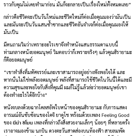
ราวกับคุณไม่เคยทำมาก่อน มันก็จะกลายเป็นเรื่องใหม่ทั้งหมดเลย”
กล่าวคือชีวิตจะเป็นวันใหม่และชีวิตใหม่ก็ต่อเมื่อคุณมองว่ามันเป็น
และมันจะเป็นวันแสนซ้ำซากและชีวิตอันจำเจก็ต่อเมื่อคุณมองให้
มันเป็น
มีคนถามวิมว่าเพราะอะไรเขาจึงทำหนังแสนธรรมดาแบบนี้
ท่ามกลางหนังยอดมนุษย์ วิมตอบว่าก็เพราะจริงๆ แล้วคุณฮิรายามะ
ก็คือยอดมนุษย์
“เขาทำสิ่งที่มหัศจรรย์และเขาสามารถอยู่อย่างพึงพอใจได้ และ
หากนั่นไม่ใช่พลังยอดมนุษย์ พลังที่สามารถใช้ชีวิตในวันนี้ได้และมี
ความสุขและพอใจกับสิ่งที่คุณมี ผมก็ไม่รู้แล้วล่ะว่ายอดมนุษย์เขา
ต้องทำอะไรได้อีกบ้าง”
หนังจบลงด้วยฉากโคลสอัพใบหน้าของคุณฮิรายามะ กับการแสดง
อารมณ์อันซับซ้อนของโคจิ ยาคูโช พร้อมด้วยเพลง Feeling Good
นีน่า ซิโมน
ของ
เพลงที่กล่าวถึงสิ่งสวยงามเล็กๆ น้อยๆ ที่หลายครั้ง
เราอาจมองข้าม นกบิน ดวงตะวันสาดส่องบนท้องฟ้า สายลมพัด