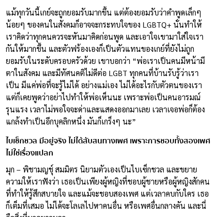
แม้ทุกวันนี้เกย์จะถูกยอมรับมากขึ้น แต่ต้องยอมรับว่าคำพูดเล็กๆ
น้อยๆ ของคนในสังคมก็อาจจะกระทบใจของ LGBTQ+ นั่นทำให้
เราคิดว่าทุกคนควรจะหันมาคิดก่อนพูด และเอาใจเขามาใส่ใจเรา
กันให้มากขึ้น และตัวฟร้องเองก็เป็นตัวแทนของเกย์ที่ยังไม่ถูก
ยอมรับในระดับครอบครัวด้วย เขาบอกว่า “พ่อเราเป็นคนมีหน้ามี
ตาในสังคม และมีทัศนคติไม่ดีต่อ LGBT ทุกคนที่บ้านรับรู้ว่าเรา
เป็น มีแค่พ่อที่จะรู้ไม่ได้ อย่างแม่เอง ไม่ได้อะไรกับตัวตนของเรา
แต่ก็เคยพูดว่าอย่าไปทำให้พ่อเห็นนะ เพราะพ่อเป็นคนอารมณ์
รุนแรง เวลาไม่พอใจจะด่าและแสดงออกมาเลย เวลาเจอพ่อก็ต้อง
แกล้งทำเป็นอีกบุคลิกหนึ่ง มันก็เกร็งๆ นะ”
ไบเซ็กชวล มีอยู่จริง ไม่ได้สับสนทางเพศ เพราะการชอบทั้งสองเพศ
ไม่ใช่เรื่องแปลก
มุก – พิชามญชุ์ สมมิตร นิยามตัวเองเป็นไบเซ็กชวล และขยาย
ความให้เราฟังว่า เธอเป็นเพียงผู้หญิงที่ชอบผู้ชายหรือผู้หญิงสักคน
ที่ทำให้รู้สึกสบายใจ และแม้จะชอบสองเพศ แต่เวลาคบกับใคร เธอ
ก็เต็มที่เสมอ ไม่ได้จะโลเลไปหาคนอื่น หรือเพศอื่นกลางคัน และนี่