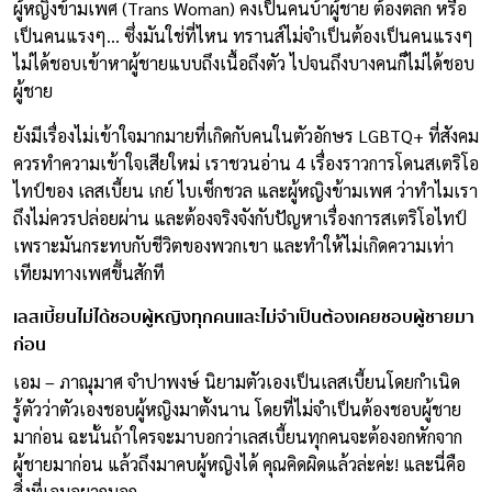
ผู้หญิงข้ามเพศ (Trans Woman) คงเป็นคนบ้าผู้ชาย ต้องตลก หรือ
เป็นคนแรงๆ… ซึ่งมันใช่ที่ไหน ทรานส์ไม่จำเป็นต้องเป็นคนแรงๆ
ไม่ได้ชอบเข้าหาผู้ชายแบบถึงเนื้อถึงตัว ไปจนถึงบางคนก็ไม่ได้ชอบ
ผู้ชาย
ยังมีเรื่องไม่เข้าใจมากมายที่เกิดกับคนในตัวอักษร LGBTQ+ ที่สังคม
ควรทำความเข้าใจเสียใหม่ เราชวนอ่าน 4 เรื่องราวการโดนสเตริโอ
ไทป์ของ เลสเบี้ยน เกย์ ไบเซ็กชวล และผู้หญิงข้ามเพศ ว่าทำไมเรา
ถึงไม่ควรปล่อยผ่าน และต้องจริงจังกับปัญหาเรื่องการสเตริโอไทป์
เพราะมันกระทบกับชีวิตของพวกเขา และทำให้ไม่เกิดความเท่า
เทียมทางเพศขึ้นสักที
เลสเบี้ยนไม่ได้ชอบผู้หญิงทุกคนและไม่จำเป็นต้องเคยชอบผู้ชายมา
ก่อน
เอม – ภาณุมาศ จำปาพงษ์ นิยามตัวเองเป็นเลสเบี้ยนโดยกำเนิด
รู้ตัวว่าตัวเองชอบผู้หญิงมาตั้งนาน โดยที่ไม่จำเป็นต้องชอบผู้ชาย
มาก่อน ฉะนั้นถ้าใครจะมาบอกว่าเลสเบี้ยนทุกคนจะต้องอกหักจาก
ผู้ชายมาก่อน แล้วถึงมาคบผู้หญิงได้ คุณคิดผิดแล้วล่ะค่ะ! และนี่คือ
สิ่งที่เอมอยากบอก