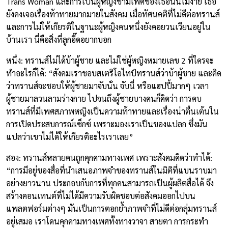
Trans Woman และการเป็นผู้หญิงข้ามเพศของเธอนั้นไม่ง่าย เธอ
ยังคงเจอเรื่องท้าทายมากมายในสังคม เมื่อทัศนคติที่ไม่ดีต่อทรานส์
และการไม่ให้เกียรติในฐานะผู้หญิงคนหนึ่งยังคอยวนเวียนอยู่ใน
บ้านเรา นี่คือสิ่งที่ลูกอี๊ดอยากบอก
หนึ่ง: ทรานส์ไม่ได้บ้าผู้ชาย และไม่ใช่ผู้หญิงหมายเลข 2 ที่ใครจะ
ทำอะไรก็ได้: “สังคมเราชอบสเตริโอไทป์ทรานส์ว่าบ้าผู้ชาย และคิด
ว่าทรานส์จะชอบให้ผู้ชายมาจับนั่น จับนี่ หรือแฮปปี้มากๆ เวลา
ผู้ชายมาลวนลามร่างกาย ไปจนถึงผู้ชายบางคนก็คิดว่า การคบ
ทรานส์ที่มีเพศสภาพหญิงเป็นความท้าทายและเรื่องน่าตื่นเต้นใน
การเปิดประสบการณ์เซ็กซ์ เพราะมองเราเป็นของแปลก ซึ่งมัน
แปลว่าเขาไม่ได้ให้เกียรติอะไรเราเลย”
สอง: ทรานส์หลายคนถูกคุกคามทางเพศ เพราะสังคมคิดว่าทำได้:
“การมีอยู่ของสื่อที่นำเสนอภาพจำของทรานส์ในมิติที่แบนราบมา
อย่างยาวนาน ประกอบกับการที่ทุกคนสามารถเป็นผู้ผลิตสื่อได้ จึง
สร้างคอนเทนต์ที่ไม่ได้มีความรับผิดชอบต่อสังคมออกไปบน
แพลตฟอร์มต่างๆ มันเป็นการตอกย้ำภาพจำที่ไม่ดีต่อกลุ่มทรานส์
อยู่เสมอ เราโดนคุกคามทางเพศทั้งทางวาจา สายตา การกระทำ