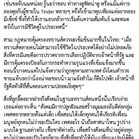
เช่นขอจับนมหน่อย รู้นะว่าชอบ ท่าทางดูฟิตน่าดู หรือแม้แต่การ
ลองคุยกับผู้ชายใน Tinder หลายๆ ครั้งก็เข้ามาคุยเพียงแค่อยากลอง
มีเซ็กซ์ ซึ่งก็ทำให้เราแอบกลัวการเริ่มต้นความสัมพันธ์ และหมด
หวังในการมีชีวิตคู่ในประเทศนี้”
สาม: กฎหมายคุ้มครองทรานส์ควรจะเข้มข้นมากขึ้นในไทย: “เมื่อ
ทรานส์หลายคนไม่สามารถใช้ชีวิตในประเทศได้อย่างไม่ปลอดภัย
สิ่งที่ควรมีเลยคือการปราศจากการเลือกปฏิบัติจากเจ้าหน้าที่รัฐ และ
มีการคุ้มครองป้องกันการกระทำความรุนแรงที่เข้มแข็งมากขึ้น
ตอนนี้บางคนแค่ไปแจ้งความว่าถูกคุกคามทางเพศ ยังโดนตำรวจ
ชายแท้บอกว่าน้องน่าจะชอบน้า มาแจ้งทำไม ก็คือไปพัก เจ้าหน้าที่
รัฐคือตัวดีที่สั่นคลอนความปลอดภัยสุดๆ”
สิ่งที่ลูกอี๊ดอยากฝากถึงสังคมในฐานะทรานส์คนหนึ่งนั้นเรียบง่าย
เธอแค่อยากเห็น “สังคมมีการปลูกฝังและสร้างมุมมองอันดีต่อกลุ่ม
เพศหลากหลายตั้งแต่เด็ก เพื่อสอนให้เด็กทุกคนให้เกียรติเพื่อน
มนุษย์ทุกคนไม่ว่าจะเป็นใคร เพศอะไร นับถือศาสนาไหน รูปร่าง
แบบใด ฐานะต่างกัน เชื้อชาติต่างกัน เพื่อสร้างสังคมที่น่าอยู่ต่อทุก
คนไม่ว่าคุณจะเป็นใครก็ตาม ซึ่งสิ่งที่จะทำให้มันเปลี่ยนแปลงได้คือ