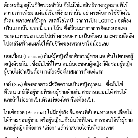
ต้องเผชิญอยู่ในชีวิตประจำวัน ซึ่งไม่ใช่แค่สิทธิทางกฎหมายที่ไร้
ความเท่าเทียม แต่แม้เรื่องที่ง่ายกว่านั้น อย่างระดับการใช้ชีวิตใน
สังคม หลายคนก็ยังถูก ‘สเตริโอไทป์’ ว่าการเป็น LGBTQ+ จะต้อง
เป็นแบบนั้น แบบนี้ แบบโน้น ซึ่งก็ล้วนมาจากการคิดเองเออเอง
ของคนภายนอก และไปสร้างกรอบความเป็นตัวตน และความอึดอัด
ไปจนถึงสร้างแผลใจให้กับชีวิตของพวกเขาไม่น้อยเลย
เลสเบี้ยน (Lesbian) ก็แค่ผู้หญิงที่อกหักจากผู้ชาย เลยหันไปซบอกผู้
หญิงด้วยกัน… ซึ่งมันใช่ที่ไหน คนมันจะชอบผู้หญิง ก็คือชอบผู้หญิง
ผู้ชายไม่จำเป็นต้องมาเกี่ยวข้องในสมการตั้งแต่แรก
เกย์ (Gay) ต้องออกสาว มีจริตความเป็นหญิงทุกคน… ซึ่งมันใช่
ที่ไหน เกย์ก็คือผู้ชายที่ชอบผู้ชายด้วยกัน สามารถแมนได้ สาวได้
และถ้าไม่อยากเป็นตัวแม่ของใคร ก็ไม่ต้องเป็น
ไบเซ็กชวล (Bisexual) ไม่มีอยู่จริง ก็แค่คนที่สับสนทางเพศ เลือกไม่
ได้ว่าจะชอบผู้ชาย หรือผู้หญิง…ซึ่งมันใช่ที่ไหน การชอบได้ทั้งผู้ชาย
และผู้หญิง ก็คือการ ‘เลือก’ แล้วว่าสบายใจกับทั้งสองเพศ