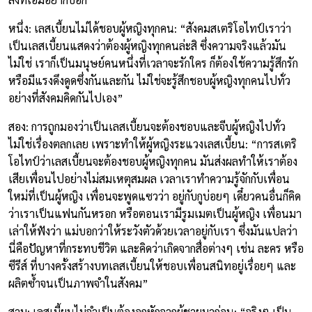
หนึ่ง: เลสเบี้ยนไม่ได้ชอบผู้หญิงทุกคน: “สังคมสเตริโอไทป์เราว่า
เป็นเลสเบี้ยนแสดงว่าต้องผู้หญิงทุกคนล่ะสิ ซึ่งความจริงแล้วมัน
ไม่ใช่ เราก็เป็นมนุษย์คนหนึ่งที่เวลาจะรักใคร ก็ต้องใช้ความรู้สึกรัก
หรือมีแรงดึงดูดซึ่งกันและกัน ไม่ใช่จะรู้สึกชอบผู้หญิงทุกคนไปทั่ว
อย่างที่สังคมคิดกันไปเอง”
สอง: การถูกมองว่าเป็นเลสเบี้ยนจะต้องชอบและจีบผู้หญิงไปทั่ว
ไม่ใช่เรื่องตลกเลย เพราะทำให้ผู้หญิงระแวงเลสเบี้ยน: “การสเตริ
โอไทป์ว่าเลสเบี้ยนจะต้องชอบผู้หญิงทุกคน มันส่งผลทำให้เราต้อง
เสียเพื่อนไปอย่างไม่สมเหตุสมผล เวลาเราทำความรู้จักกับเพื่อน
ใหม่ที่เป็นผู้หญิง เพื่อนจะพูดแซวว่า อยู่กับกูบ่อยๆ เดี๋ยวคนอื่นก็คิด
ว่าเราเป็นแฟนกันหรอก หรือตอนเรามีรูมเมตเป็นผู้หญิง เพื่อนมา
เล่าให้ฟังว่า แม่บอกว่าให้ระวังตัวด้วยเวลาอยู่กับเรา ซึ่งมันแปลว่า
นี่คือปัญหาที่กระทบชีวิต และคิดว่าเกิดจากสื่อต่างๆ เช่น ละคร หรือ
ซีรีส์ ที่บางครั้งสร้างบทเลสเบี้ยนให้ชอบเพื่อนสนิทอยู่เรื่อยๆ และ
ผลิตซ้ำจนเป็นภาพจำในสังคม”
สาม: เลสเบี้ยนไม่จำเป็นต้องอกหักจากผู้ชายมาก่อน: “จริงๆ เป็น