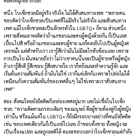
คือสิ่งที่มุกอยากบอก
หนึ่ง: ไบเซ็กชวลมีอยู่จริง จริงใจ ไม่ได้สับสนทางเพศ: “หลายคน
ชอบคิดว่าไบเซ็กชวลเป็นเพศที่ไม่มีจริง ไม่จริงใจ และสับสนทาง
เพศ แม้ไบเซ็กชวลจะเป็นอักษรตัวใน LGBTQ+ ก็ตาม ส่วนหนึ่ง
เพราะสังคมอาจจคิดว่าถ้าแกชอบและคบผู้หญิงด้วยกัน ก็เป็นเลส
เบี้ยนไปสิ หรือถ้าแกชอบและคบผู้ชาย แกก็คงกลับไปเป็นผู้หญิงส
เตรทมั้ง แต่สำหรับเรา เรารู้สึกว่ามันไม่มีอะไรซับซ้อนเลย เพราะ
การเป็นไบ มันหมายถึงว่า ไม่ว่าเขาคนนั้นจะเป็นผู้ชายหรือผู้หญิง
ถ้าเรารู้สึกดี รู้สึกชอบ รู้สึกสบายใจ เราก็พร้อมจะทำความรู้จัก และ
เริ่มต้นความสัมพันธ์ ถ้ามันไม่ใช่ เราก็แค่เลิกกันเพราะไปต่อไม่ได้
เหมือนกับความสัมพันธ์ของเพศอื่นๆ ไม่ใช่เพราะเราสับสนทาง
เพศ”
สอง: สังคมไทยยังยึดติดกับกล่องเพศอยู่มาก เลยไม่เชื่อในไบเซ็ก
ชวล: “ความคิดตามกรอบเดิมๆ ของมนุษย์ คือผู้ชายต้องคู่กับผู้หญิง
เท่านั้น หรือแม้แต่ใน LGBTQ+ ก็ยังมีกรอบบางอย่างที่คนยังยึดติด
เช่น ชอบเพศเดียวกันก็เป็นเกย์ไปเลย ถ้าชอบทั้งชาย ทั้งหญิง จะ
เป็นเรื่องแปลก และถูกอคติได้ คนจะชอบบอกว่าไบเซ็กชวลแค่กำลัง