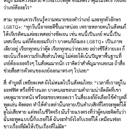
หญิง และควรจะสวย ควรจะไปให้สุด ซึ่งแสดงว่าคุณไม่ได้เข้าใจเลย
ว่าเกย์คืออะไร”
สาม: ทุกคนควรเรียนรู้ความหมายของคำว่าเกย์ และทุกตัวอักษร
LGBTQ+: “ทุกวันนี้อาจจะดีขึ้นมาหน่อย เพราะหลายคนในสังคมก็
ให้เกียรติคนแต่ละเพศอย่างชัดเจน เช่น คนนี้เป็นเกย์ คนนี้เป็น
เลสเบี้ยน แต่ก็ต้องยอมรับว่า บางคนก็ยังมอง LGBTQ+ เป็นภาพ
เดียวอยู่ เรียกทุกคนว่าตุ๊ด เรียกทุกคนว่ากะเทย อย่างซีรีส์วายเอง ก็
จะเน้นเรื่องความรักเสียส่วนใหญ่ ไม่ค่อยได้เน้นปัญหาพื้นฐานที่
เกย์ต้องเจอจริงๆ ในสังคมมากนัก เราคิดว่าสำคัญมากเลยนะ ถ้าสื่อ
ช่วยสื่อสารตัวตนของเกย์ออกมาตรงๆ ไปเลย”
สี่: คำบูลลี่ เหยียดเพศ ยังไม่หมดไปในสังคมไทย: “เวลาที่เราอยู่ใน
ออฟฟิศ หรือที่ข้างนอก บางคนจะชอบถามคำถามน่าอึดอัดที่เขา
เคยดูมาจากหนัง หรือจะชอบหยอดเรา ในสื่อเองก็ยังเลือกใช้คำบูลลี่
พูดเล่น ติดตลก ทำให้คำเหล่านั้นกลายเป็นคำเบสิกที่ใครจะพูดก็ได้
ดูไม่เสียหาย แต่พอในชีวิตจริง มันร้ายแรงตรงที่ว่าผู้คนจะคิดกันว่า
ฉันจะพูดแบบนี้กับเธอก็ได้ ฉันจะทำยังไงกับเธอก็ได้ เหมือนฟอก
ขาวเรื่องที่ผิดให้เป็นเรื่องที่ไม่ผิด”