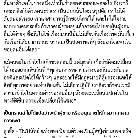
ค้นหาตัวเองในช่วงหนึ่งเท่านั้นว่าตกลงจะชอบเพศอะไร ซึ่งเราก็
เคยมาคิดกับตัวเองนะว่าเราเป็นแบบนั้นไหม สรุปคือ เราไม่ได้
สับสนอะไรเลย เราแค่สามารถรู้สึกชอบใครก็ได้ และไม่ได้ใจง่าย
แบบบางคนจะกลัว ถ้าเราคบผู้ชายอยู่แล้วอาจจะไปชอบผู้หญิงคน
อื่นได้ง่ายๆ ซึ่งมันไม่ใช่ เรื่องแบบนี้มันไม่เกี่ยวกับเรื่องเพศ มันเกี่ยว
กับเรื่องนิสัยมากกว่านะ บางคนเป็นสเตรทแท้ๆ ยังนอกใจแฟนไป
ชอบคนอื่นได้เลย”
แม้คนจะไม่เข้าใจไบเซ็กชวลตอนนี้ แต่มุกกลับเชื่อว่าสังคมเปลี่ยน
ได้ เธออยากเห็นวันที่ “ทุกคนเคารพความต่างของกันและกัน ลด
อคติและเปิดใจให้กว้างๆ และอยากให้มีกฎหมายที่คุ้มครองและให้
สิทธิทุกเพศอย่างเท่าเทียมกัน ไม่เลือกปฏิบัติ เราคิดว่าถ้าคนเรามี
ความเข้าใจในความต่างของคนอื่นๆ สังคมจะเปลี่ยนแปลงไปใน
ทางที่ดีขึ้น ความเชื่อเปลี่ยนได้เสมอ”
เป็นทรานส์ ไม่ได้แปลว่าจะบ้าผู้ชาย หรืออนุญาตให้ใครมาคุกคาม
ทางเพศ
ลูกอี๊ด – ปิ่นปินัทธ์ แท่งทอง นิยามตัวเองเป็นผู้หญิงข้ามเพศ หรือ