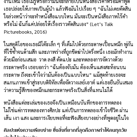
งานใหม่ เธอไม่รู้หรอกว่ามันจะกลายเป็นหนังสือไร้คำหรือมีคำพูด
เธอปล่อยให้ภาพเป็นผู้นำ แล้วฟังมันไปเรื่อย ๆ “ฉันไม่เคยตัดสิน
ใจล่วงหน้าว่าจะทำหนังสือแบบไหน มันจะเป็นหนังสือภาพไร้คำ
หรือไม่ ฉันก็แค่ปล่อยให้เรื่องราวตัดสินเอง” (Let’s Talk
Picturebooks, 2016)
ในสตูดิโอของเธอมีโต๊ะเล็ก ๆ ที่เต็มไปด้วยกระดาษเปื้อนหมึก พู่กัน
ที่ใช้ซ้ำจนด้ามสึก และภาพร่างที่ถูกขีดฆ่าไปครึ่งหนึ่ง เธอมักทำงาน
ด้วยมือก่อนเสมอ วาด ลงสี ตัดแปะ และทดลองการจัดวางด้วย
กระดาษจริง เธอบอกว่า “ฉันต้องจับมัน ต้องเห็นแสงสะท้อนบน
กระดาษ ถึงจะเข้าใจว่ามันต้องเป็นแบบไหน” แม้สุดท้ายเธอจะ
สแกนภาพเข้าสู่ระบบดิจิทัลเพื่อจัดวางเลย์เอาต์ แต่เธอยืนยันเสมอ
ว่าความรู้สึกของหมึกและกระดาษจริงเป็นสิ่งที่แทนไม่ได้
หนังสือแต่ละเล่มของเธอจึงเป็นเหมือนบันทึกของการทดลอง
ไม่ใช่แค่การทดลองทางศิลปะ แต่เป็นการทดลองเข้าใจชีวิต ผ่าน
เส้น เงา แสง และการเงียบพอที่จะฟังเสียงบางอย่างที่พูดอยู่ในใจ
ศิลปะแห่งความเรียบง่าย ซึ่งสิ่งที่ยากที่สุดคือการทำให้คนทุกวัย