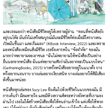
และเธอมองว่า หนังสือมีชีวิตอยู่ได้เพราะผู้อ่าน “ตอนที่หนังสือยัง
อยู่บนโต๊ะ มันยังไม่เสร็จสมบูรณ์มันจะมีชีวิตก็ต่อเมื่อมีใครบางคน
เปิดมันขึ้นมา และเริ่มมอง” (KBook Interview, 2022) และเพราะ
มองหนังสือเหมือนสิ่งมีชีวิต เธอจึงเคารพใน “ข้อจำกัด” ของมัน
มากกว่าพยายามจะเอาชนะ “ฉันไม่พยายามให้หนังสือเป็นอย่าง
อื่นนอกจากหนังสือ ฉันแค่พยายามฟังว่ามันอยากจะเป็นแบบไหน”
(GatheringBooks, 2015) บางครั้งหนังสืออยากอยู่ในแนวตั้ง บาง
ครั้งอยากนอนราบ บางเล่มอยากเงียบสนิท บางเล่มอยากให้สีมีเสียง
ดังขึ้นมาหน่อย
หนังสือทุกเล่มของ Suzy Lee จึงเต็มไปด้วยชีวิตในแบบของมัน มี
การเต้นรำ มีลมหายใจ และมีห้วงความคิดระหว่างจังหวะที่เรามอง
ผ่านไป เธอไม่ได้สร้างหนังสือเพื่อให้คนอ่านเข้าใจ แต่เพื่อให้พวก
เขา “ได้อยู่ร่วม” กับมันสักครู่หนึ่ง เหมือนเราได้อยู่ในห้องเดียวกับ