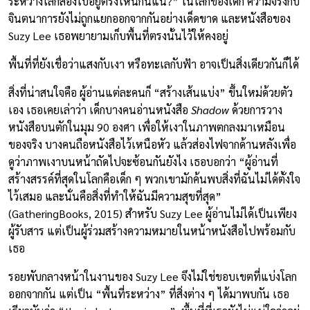
ระหว่างโลกสองใบอยู่ตรงไหนกันแน่?” ในโลกของเด็ก ความจริงกับ
จินตนาการยังไม่ถูกแยกออกจากกันอย่างเด็ดขาด และหนังสือของ
Suzy Lee เธอพยายามเก็บพื้นที่ตรงนั้นไว้ให้คงอยู่
พื้นที่ที่ยังเชื่อว่าแสงกับเงา หรือทะเลกับฟ้า อาจเป็นสิ่งเดียวกันก็ได้
สิ่งที่น่าสนใจคือ ผู้อ่านแต่ละคนก็ “สร้างเส้นแบ่ง” ขึ้นใหม่ด้วยตัว
เอง เธอเคยเล่าว่า เด็กบางคนอ่านหนังสือ
Shadow
ด้วยการวาง
หนังสือบนตักในมุม 90 องศา เพื่อให้เงาในภาพตกลงมาเหมือน
ของจริง บางคนถือหนังสือไว้เหนือหัว แล้วส่องไฟจากด้านหลังเพื่อ
ดูว่าภาพเงาบนหน้าถัดไปจะซ้อนกันยังไง เธอบอกว่า “ผู้อ่านที่
สร้างสรรค์ที่สุดในโลกคือเด็ก ๆ พวกเขามักค้นพบสิ่งที่ฉันไม่ได้ตั้งใจ
ไว้เสมอ และนั่นคือสิ่งที่ทำให้ฉันมีความสุขที่สุด”
(GatheringBooks, 2015) สำหรับ Suzy Lee ผู้อ่านไม่ได้เป็นเพียง
ผู้รับสาร แต่เป็นผู้ร่วมสร้างความหมายในหน้าหนังสือไปพร้อมกับ
เธอ
รอยพับกลางหน้าในงานของ Suzy Lee จึงไม่ใช่ขอบเขตที่แบ่งโลก
ออกจากกัน แต่เป็น “พื้นที่ระหว่าง” ที่สิ่งต่าง ๆ ได้มาพบกัน เธอ