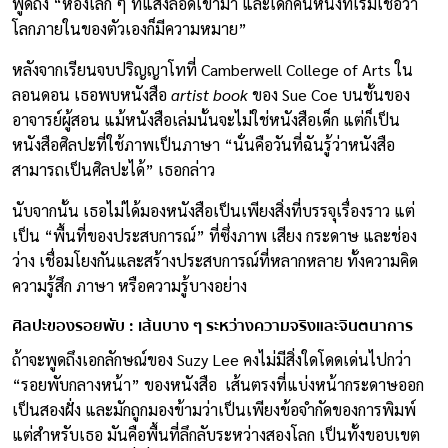
พูดถึง “ห้องเล็ก ๆ ที่แสงลอดเข้ามา และเด็กคนหนึ่งที่เริ่มเชื่อว่า
โลกภายในของตัวเองก็มีความหมาย”
หลังจากเรียนจบปริญญาโทที่ Camberwell College of Arts ใน
ลอนดอน เธอพบหนังสือ
artist book
ของ Sue Coe บนชั้นของ
อาจารย์ผู้สอน แม้หนังสือเล่มนั้นจะไม่ใช่หนังสือเด็ก แต่ก็เป็น
หนังสือศิลปะที่ใช้ภาพเป็นภาษา “นั่นคือวันที่ฉันรู้ว่าหนังสือ
สามารถเป็นศิลปะได้” เธอกล่าว
นับจากนั้น เธอไม่ได้มองหนังสือเป็นเพียงสิ่งที่บรรจุเรื่องราว แต่
เป็น “พื้นที่ของประสบการณ์” ที่ซึ่งภาพ เสียง กระดาษ และช่อง
ว่าง เชื่อมโยงกันและสร้างประสบการณ์ที่หลากหลาย ทั้งความคิด
ความรู้สึก ภาษา หรือความรู้บางอย่าง
ศิลปะของรอยพับ : เส้นบาง ๆ ระหว่างความจริงและจินตนาการ
ถ้าจะพูดถึงเอกลักษณ์ของ Suzy Lee คงไม่มีสิ่งใดโดดเด่นไปกว่า
“รอยพับกลางหน้า” ของหนังสือ เส้นตรงที่แบ่งหน้ากระดาษออก
เป็นสองฝั่ง และมักถูกมองข้ามว่าเป็นเพียงข้อจำกัดของการพิมพ์
แต่สำหรับเธอ มันคือพื้นที่ลึกลับระหว่างสองโลก เป็นทั้งขอบเขต