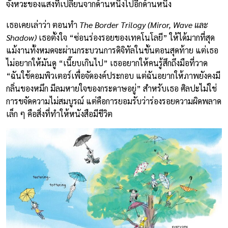
จังหวะของแสงที่เปลี่ยนจากด้านหนึ่งไปอีกด้านหนึ่ง
เธอเคยเล่าว่า ตอนทำ
The Border Trilogy (Miror, Wave และ
Shadow)
เธอตั้งใจ “ซ่อนร่องรอยของเทคโนโลยี” ให้ได้มากที่สุด
แม้งานทั้งหมดจะผ่านกระบวนการดิจิทัลในขั้นตอนสุดท้าย แต่เธอ
ไม่อยากให้มันดู “เนี๊ยบเกินไป” เธออยากให้คนรู้สึกถึงมือที่วาด
“ฉันใช้คอมพิวเตอร์เพื่อจัดองค์ประกอบ แต่ฉันอยากให้ภาพยังคงมี
กลิ่นของหมึก มีลมหายใจของกระดาษอยู่” สำหรับเธอ ศิลปะไม่ใช่
การขจัดความไม่สมบูรณ์ แต่คือการยอมรับว่าร่องรอยความผิดพลาด
เล็ก ๆ คือสิ่งที่ทำให้หนังสือมีชีวิต