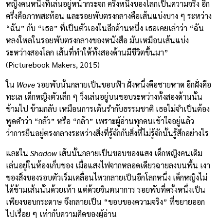
หญิงคนหนึ่งที่เล่นอยู่หน้ากระจก ครึ่งหนึ่งของโลกเป็นความจริง อีก
ครึ่งคือภาพสะท้อน และรอยพับตรงกลางคือเส้นแบ่งบาง ๆ ระหว่าง
“ฉัน” กับ “เธอ” ที่เป็นตัวเองในอีกด้านหนึ่ง เธอเคยเล่าว่า “ฉัน
หลงใหลในรอยพับตรงกลางของหนังสือ มันเหมือนเส้นแบ่ง
ระหว่างสองโลก เส้นที่ทำให้ทั้งสองด้านมีชีวิตขึ้นมา”
(Picturebook Makers, 2015)
ใน
Wave
รอยพับนั้นกลายเป็นขอบฟ้า ฝั่งหนึ่งคือชายหาด อีกฝั่งคือ
ทะเล เด็กหญิงตัวเล็ก ๆ วิ่งเล่นอยู่บนขอบระหว่างทั้งสองด้านนั้น
ข้ามไป ข้ามกลับ เหมือนการเต้นรำกับธรรมชาติ เธอไม่จำเป็นต้อง
พูดคำว่า “กลัว” หรือ “กล้า” เพราะผู้อ่านทุกคนเข้าใจอยู่แล้ว
ว่าการยืนอยู่ตรงกลางระหว่างสิ่งที่รู้จักกับสิ่งที่ไม่รู้จักนั้นรู้สึกอย่างไร
และใน
Shadow
เส้นนั้นกลายเป็นขอบของแสง เด็กหญิงคนเดิม
เล่นอยู่ในห้องเก็บของ เมื่อแสงไฟจากหลอดเดียวฉายลงบนพื้น เงา
ของสิ่งของรอบตัวเริ่มเคลื่อนไหวกลายเป็นอีกโลกหนึ่ง เด็กหญิงไม่
ได้ข้ามเส้นนั้นด้วยเท้า แต่ด้วยจินตนาการ รอยพับที่ครั้งหนึ่งเป็น
เพียงขอบกระดาษ จึงกลายเป็น “ขอบของความจริง” ที่ขยายออก
ไปเรื่อย ๆ เท่ากับความคิดของผู้อ่าน