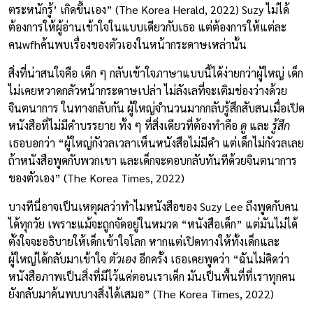
ตระหนักรู้’ เกิดขึ้นเอง” (The Korea Herald, 2022) Suzy ไม่ได้
ต้องการให้ผู้อ่านเข้าใจในแบบเดียวกับเธอ แต่ต้องการให้แต่ละ
คนwfhค้นพบเรื่องของตัวเองในหน้ากระดาษเหล่านั้น
สิ่งที่น่าสนใจคือ เด็ก ๆ กลับเข้าใจภาษาแบบนี้ได้ง่ายกว่าผู้ใหญ่ เด็ก
ไม่เคยหวาดกลัวหน้ากระดาษเปล่า ไม่ลังเลที่จะเติมช่องว่างด้วย
จินตนาการ ในทางกลับกัน ผู้ใหญ่จำนวนมากกลับรู้สึกสับสนเมื่อเปิด
หนังสือที่ไม่มีคำบรรยาย ทั้ง ๆ ที่สิ่งเดียวที่ต้องทำคือ
ดู
และ
รู้สึก
เธอบอกว่า “ผู้ใหญ่กังวลเวลาเห็นหนังสือไม่มีคำ แต่เด็กไม่กังวลเลย
ถ้าหนังสือพูดกับพวกเขา และเด็กจะตอบกลับทันทีด้วยจินตนาการ
ของตัวเอง” (The Korea Times, 2022)
บางทีนี่อาจเป็นเหตุผลว่าทำไมหนังสือของ Suzy Lee ถึงพูดกับคน
ได้ทุกวัย เพราะแม้จะถูกจัดอยู่ในหมวด “หนังสือเด็ก” แต่มันไม่ได้
ตั้งใจจะอธิบายให้เด็กเข้าใจโลก หากแต่เปิดทางให้ทั้งเด็กและ
ผู้ใหญ่ได้กลับมาเข้าใจ
ตัวเอง
อีกครั้ง เธอเคยพูดว่า “ฉันไม่คิดว่า
หนังสือภาพเป็นสิ่งที่มีไว้แค่ตอนเราเด็ก มันเป็นพื้นที่ที่เราทุกคน
ยังกลับมาค้นพบบางสิ่งได้เสมอ” (The Korea Times, 2022)