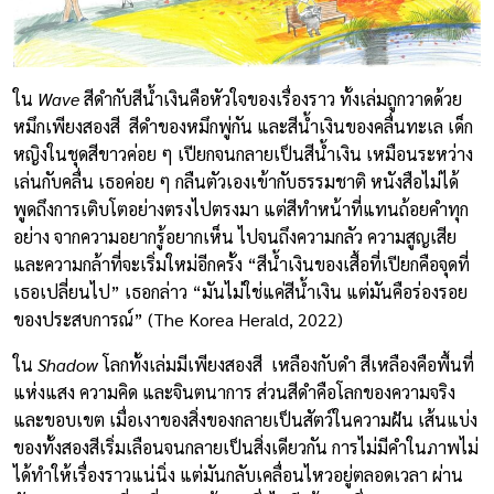
ใน
Wave
สีดำกับสีน้ำเงินคือหัวใจของเรื่องราว ทั้งเล่มถูกวาดด้วย
หมึกเพียงสองสี สีดำของหมึกพู่กัน และสีน้ำเงินของคลื่นทะเล เด็ก
หญิงในชุดสีขาวค่อย ๆ เปียกจนกลายเป็นสีน้ำเงิน เหมือนระหว่าง
เล่นกับคลื่น เธอค่อย ๆ กลืนตัวเองเข้ากับธรรมชาติ หนังสือไม่ได้
พูดถึงการเติบโตอย่างตรงไปตรงมา แต่สีทำหน้าที่แทนถ้อยคำทุก
อย่าง จากความอยากรู้อยากเห็น ไปจนถึงความกลัว ความสูญเสีย
และความกล้าที่จะเริ่มใหม่อีกครั้ง “สีน้ำเงินของเสื้อที่เปียกคือจุดที่
เธอเปลี่ยนไป” เธอกล่าว “มันไม่ใช่แค่สีน้ำเงิน แต่มันคือร่องรอย
ของประสบการณ์” (The Korea Herald, 2022)
ใน
Shadow
โลกทั้งเล่มมีเพียงสองสี เหลืองกับดำ สีเหลืองคือพื้นที่
แห่งแสง ความคิด และจินตนาการ ส่วนสีดำคือโลกของความจริง
และขอบเขต เมื่อเงาของสิ่งของกลายเป็นสัตว์ในความฝัน เส้นแบ่ง
ของทั้งสองสีเริ่มเลือนจนกลายเป็นสิ่งเดียวกัน การไม่มีคำในภาพไม่
ได้ทำให้เรื่องราวแน่นิ่ง แต่มันกลับเคลื่อนไหวอยู่ตลอดเวลา ผ่าน