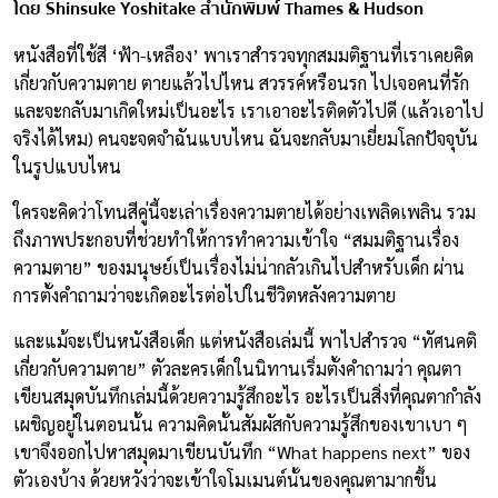
โดย Shinsuke Yoshitake สำนักพิมพ์ Thames & Hudson
หนังสือที่ใช้สี ‘ฟ้า-เหลือง’ พาเราสำรวจทุกสมมติฐานที่เราเคยคิด
เกี่ยวกับความตาย ตายแล้วไปไหน สวรรค์หรือนรก ไปเจอคนที่รัก
และจะกลับมาเกิดใหม่เป็นอะไร เราเอาอะไรติดตัวไปดี (แล้วเอาไป
จริงได้ไหม) คนจะจดจำฉันแบบไหน ฉันจะกลับมาเยี่ยมโลกปัจจุบัน
ในรูปแบบไหน
ใครจะคิดว่าโทนสีคู่นี้จะเล่าเรื่องความตายได้อย่างเพลิดเพลิน รวม
ถึงภาพประกอบที่ช่วยทำให้การทำความเข้าใจ “สมมติฐานเรื่อง
ความตาย” ของมนุษย์เป็นเรื่องไม่น่ากลัวเกินไปสำหรับเด็ก ผ่าน
การตั้งคำถามว่าจะเกิดอะไรต่อไปในชีวิตหลังความตาย
และแม้จะเป็นหนังสือเด็ก แต่หนังสือเล่มนี้ พาไปสำรวจ “ทัศนคติ
เกี่ยวกับความตาย” ตัวละครเด็กในนิทานเริ่มตั้งคำถามว่า คุณตา
เขียนสมุดบันทึกเล่มนี้ด้วยความรู้สึกอะไร อะไรเป็นสิ่งที่คุณตากำลัง
เผชิญอยู่ในตอนนั้น ความคิดนั้นสัมผัสกับความรู้สึกของเขาเบา ๆ
เขาจึงออกไปหาสมุดมาเขียนบันทึก “What happens next” ของ
ตัวเองบ้าง ด้วยหวังว่าจะเข้าใจโมเมนต์นั้นของคุณตามากขึ้น