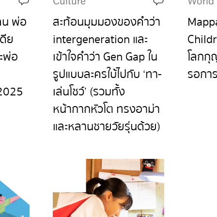
Culture
World
คน พ่อ
สะท้อนมุมมองของคำว่า
Mappa
ดีย
intergeneration และ
Childr
นะพ่อ
เข้าใจคำว่า Gen Gap ใน
โลกกุญ
รูปแบบละครใบ้ไปกับ ‘ทา-
รอการ
2025
เล่นโชว์’ (รวมทั้ง
หน้ากากหัวโต ทรงอาม่า
และหลานชายวัยรุ่นด้วย)