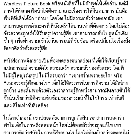
Wordless Picture Book หรือหนังสือที่ไม่มีคำพูดให้เด็กอ่าน แต่มี
ภาพให้สังเกต สีหน้าให้ตีความ และเรื่องราวให้จินตนาการ นั่นคือ
พื้นที่ที่เด็กได้ฝึก “อ่าน” โลกโดยไม่มีความกลัวว่าจะตอบผิด เขา
สามารถดูภาพตัวละครที่กำลังเศร้าได้นานเท่าที่ต้องการ โดยไม่ต้อง
กังวลว่าจะถูกเร่งให้รีบสรุปความรู้สึก เขาสามารถกลับไปดูหน้าเดิม
ซ้ำ ๆ เพื่อทำความเข้าใจกับอารมณ์ที่ซับซ้อน หรือเปลี่ยนใจเรื่องสิ่ง
ที่เขาคิดว่าตัวละครรู้สึก
หนังสือภาพจึงกลายเป็นห้องทดลองขนาดย่อม ที่เด็กได้เรียนรู้การ
แปลอารมณ์ ความตั้งใจ ความเศร้า ความกลัวของตัวละคร โดยที่
ไม่มีผู้ใหญ่เร่งสรุป ไม่มีใครบอกว่า “เขาเศร้าเพราะอะไร” หรือ
“เธอควรจะรู้สึกอย่างไร” เด็กได้มีอิสรภาพในการตีความ ได้ผิดบ้าง
ถูกบ้าง และค้นพบด้วยตัวเองว่าความรู้สึกหนึ่งสามารถมีหลายชั้นได้
ซึ่งนั่นเรียกว่ามิติความซับซ้อนของอารมณ์ ที่ไม่ใช่โกรธ เท่ากับสี
แดง ดีใจเท่ากับสีเหลือง
ในโลกจำลองนี้ เขาปลอดภัยจากการถูกตัดสิน เขาสามารถเดาว่า
ทำไมเด็กในภาพถึงหลบหน้า โดยไม่ต้องกลัวว่าจะถูกแก้ไข เขา
สามารถคิดว่าสุนัขในภาพรู้สึกอย่างไร โดยไม่ต้องกังวลว่าจะตอบไม่