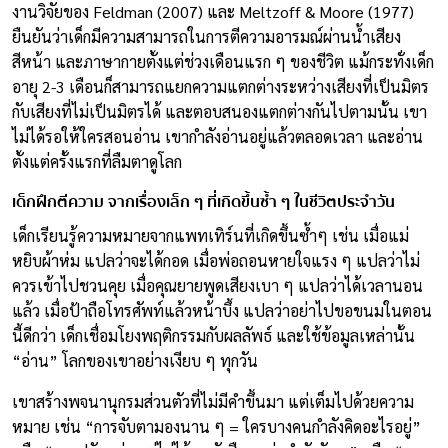
งานวิจัยของ Feldman (2007) และ Meltzoff & Moore (1977)
ยืนยันว่าเด็กมีความสามารถในการตีความอารมณ์ผ่านน้ำเสียง
สีหน้า และภาษากายตั้งแต่ช่วงเดือนแรก ๆ ของชีวิต แม้กระทั่งเด็ก
อายุ 2-3 เดือนก็สามารถแยกความแตกต่างระหว่างเสียงที่เป็นมิตร
กับเสียงที่ไม่เป็นมิตรได้ และตอบสนองแตกต่างกันไปตามนั้น เขา
ไม่ได้รอให้ใครสอนอ่าน เขากำลังอ่านอยู่แล้วตลอดเวลา และอ่าน
ตั้งแต่ครั้งแรกที่ลืมตาดูโลก
เด็กฝึกตีความ จากเรื่องเล็ก ๆ ที่เกิดขึ้นซ้ำ ๆ ในชีวิตประจำวัน
เด็กเรียนรู้ความหมายจากแพทเทิร์นที่เกิดขึ้นซ้ำๆ เช่น เมื่อแม่
หยิบผ้าห่ม แปลว่าจะได้กอด เมื่อพ่อถอนหายใจแรง ๆ แปลว่าไม่
ควรเข้าไปชวนคุย เมื่อคุณยายพูดเสียงเบา ๆ แปลว่าได้เวลานอน
แล้ว เมื่อป้าถือโทรศัพท์แล้วหน้าบึ้ง แปลว่าอย่าไปขอขนมในตอน
นี้ดีกว่า เด็กเชื่อมโยงพฤติกรรมกับผลลัพธ์ และใช้ข้อมูลเหล่านั้น
“อ่าน” โลกของเขาอย่างเงียบ ๆ ทุกวัน
เขาสร้างพจนานุกรมส่วนตัวที่ไม่มีคำขึ้นมา แต่เต็มไปด้วยความ
หมาย เช่น “การจับตามองนาน ๆ = ใครบางคนกำลังคิดอะไรอยู่”