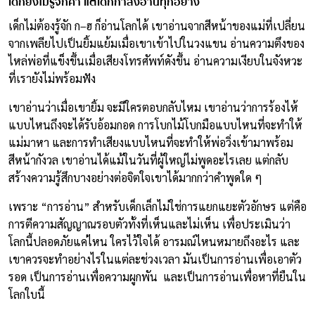
เด็กยังไม่รู้จักคำ แต่เด็กกำลังอ่านทุกอย่าง
เด็กไม่ต้องรู้จัก ก–ฮ ก็อ่านโลกได้ เขาอ่านจากสีหน้าของแม่ที่เปลี่ยน
จากเพลียไปเป็นยิ้มแย้มเมื่อเขาเข้าไปในวงแขน อ่านความตึงของ
ไหล่พ่อที่แข็งขึ้นเมื่อเสียงโทรศัพท์ดังขึ้น อ่านความเงียบในจังหวะ
ที่เรายังไม่พร้อมฟัง
เขาอ่านว่าเมื่อเขายิ้ม จะมีใครตอบกลับไหม เขาอ่านว่าการร้องไห้
แบบไหนถึงจะได้รับอ้อมกอด การโบกไม้โบกมือแบบไหนที่จะทำให้
แม่มาหา และการทำเสียงแบบไหนที่จะทำให้พ่อวิ่งเข้ามาพร้อม
สีหน้ากังวล เขาอ่านได้แม้ในวันที่ผู้ใหญ่ไม่พูดอะไรเลย แต่กลับ
สร้างความรู้สึกบางอย่างต่อจิตใจเขาได้มากกว่าคำพูดใด ๆ
เพราะ “การอ่าน” สำหรับเด็กเล็กไม่ใช่การแยกแยะตัวอักษร แต่คือ
การตีความสัญญาณรอบตัวทั้งที่เห็นและไม่เห็น เพื่อประเมินว่า
โลกนี้ปลอดภัยแค่ไหน ใครไว้ใจได้ อารมณ์ไหนหมายถึงอะไร และ
เขาควรจะทำอย่างไรในแต่ละช่วงเวลา มันเป็นการอ่านเพื่อเอาตัว
รอด เป็นการอ่านเพื่อความผูกพัน และเป็นการอ่านเพื่อหาที่ยืนใน
โลกใบนี้