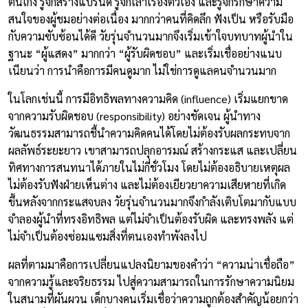
ตนเก่ง รู้จักสร้างแบรนด์ รู้จักเล่าเรื่องตัวเอง และรู้จักรักษาความ
สนใจของผู้ชมอย่างต่อเนื่อง มากกว่าคนที่คิดลึก ฟังเป็น หรือรับมือ
กับความซับซ้อนได้ดี วัยรุ่นจำนวนมากจึงเริ่มเข้าใจบทบาทผู้นำใน
ฐานะ “ผู้แสดง” มากกว่า “ผู้รับผิดชอบ” และเริ่มเชื่ออย่างแนบ
เนียนว่า การนำคือการมีคนดูมาก ไม่ใช่การดูแลคนจำนวนมาก
ในโลกเช่นนี้ การมีอิทธิพลทางความคิด (influence) เริ่มแยกขาด
จากความรับผิดชอบ (responsibility) อย่างชัดเจน ผู้นำทาง
วัฒนธรรมสามารถชี้นำความคิดคนได้โดยไม่ต้องรับผลกระทบจาก
ผลลัพธ์ระยะยาว เขาสามารถปลุกอารมณ์ สร้างกระแส และเปลี่ยน
ทิศทางการสนทนาได้ภายในไม่กี่ชั่วโมง โดยไม่ต้องอธิบายเหตุผล
ไม่ต้องรับฟังฝ่ายเห็นต่าง และไม่ต้องเยียวยาความเสียหายที่เกิด
ขึ้นหลังจากกระแสจบลง วัยรุ่นจำนวนมากจึงกำลังเติบโตมากับแบบ
จำลองผู้นำที่ทรงอิทธิพล แต่ไม่จำเป็นต้องรับผิด และทรงพลัง แต่
ไม่จำเป็นต้องซ่อมแซมสิ่งที่ตนเองทำพังลงไป
ผลที่ตามมาคือการเปลี่ยนแปลงนิยามของคำว่า “ความน่าเชื่อถือ”
จากความรู้และจริยธรรม ไปสู่ความสามารถในการรักษาความนิยม
ในสนามที่ผันผวน เด็กบางคนเริ่มเชื่อว่าความถูกต้องสำคัญน้อยกว่า