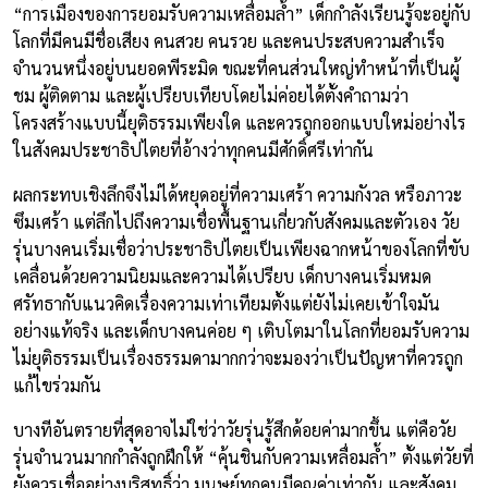
“การเมืองของการยอมรับความเหลื่อมล้ำ” เด็กกำลังเรียนรู้จะอยู่กับ
โลกที่มีคนมีชื่อเสียง คนสวย คนรวย และคนประสบความสำเร็จ
จำนวนหนึ่งอยู่บนยอดพีระมิด ขณะที่คนส่วนใหญ่ทำหน้าที่เป็นผู้
ชม ผู้ติดตาม และผู้เปรียบเทียบโดยไม่ค่อยได้ตั้งคำถามว่า
โครงสร้างแบบนี้ยุติธรรมเพียงใด และควรถูกออกแบบใหม่อย่างไร
ในสังคมประชาธิปไตยที่อ้างว่าทุกคนมีศักดิ์ศรีเท่ากัน
ผลกระทบเชิงลึกจึงไม่ได้หยุดอยู่ที่ความเศร้า ความกังวล หรือภาวะ
ซึมเศร้า แต่ลึกไปถึงความเชื่อพื้นฐานเกี่ยวกับสังคมและตัวเอง วัย
รุ่นบางคนเริ่มเชื่อว่าประชาธิปไตยเป็นเพียงฉากหน้าของโลกที่ขับ
เคลื่อนด้วยความนิยมและความได้เปรียบ เด็กบางคนเริ่มหมด
ศรัทธากับแนวคิดเรื่องความเท่าเทียมตั้งแต่ยังไม่เคยเข้าใจมัน
อย่างแท้จริง และเด็กบางคนค่อย ๆ เติบโตมาในโลกที่ยอมรับความ
ไม่ยุติธรรมเป็นเรื่องธรรมดามากกว่าจะมองว่าเป็นปัญหาที่ควรถูก
แก้ไขร่วมกัน
บางทีอันตรายที่สุดอาจไม่ใช่ว่าวัยรุ่นรู้สึกด้อยค่ามากขึ้น แต่คือวัย
รุ่นจำนวนมากกำลังถูกฝึกให้ “คุ้นชินกับความเหลื่อมล้ำ” ตั้งแต่วัยที่
ยังควรเชื่ออย่างบริสุทธิ์ว่า มนุษย์ทุกคนมีคุณค่าเท่ากัน และสังคม