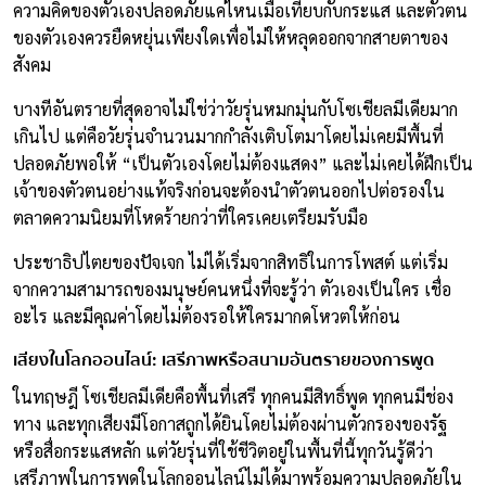
ความคิดของตัวเองปลอดภัยแค่ไหนเมื่อเทียบกับกระแส และตัวตน
ของตัวเองควรยืดหยุ่นเพียงใดเพื่อไม่ให้หลุดออกจากสายตาของ
สังคม
บางทีอันตรายที่สุดอาจไม่ใช่ว่าวัยรุ่นหมกมุ่นกับโซเชียลมีเดียมาก
เกินไป แต่คือวัยรุ่นจำนวนมากกำลังเติบโตมาโดยไม่เคยมีพื้นที่
ปลอดภัยพอให้ “เป็นตัวเองโดยไม่ต้องแสดง” และไม่เคยได้ฝึกเป็น
เจ้าของตัวตนอย่างแท้จริงก่อนจะต้องนำตัวตนออกไปต่อรองใน
ตลาดความนิยมที่โหดร้ายกว่าที่ใครเคยเตรียมรับมือ
ประชาธิปไตยของปัจเจก ไม่ได้เริ่มจากสิทธิในการโพสต์ แต่เริ่ม
จากความสามารถของมนุษย์คนหนึ่งที่จะรู้ว่า ตัวเองเป็นใคร เชื่อ
อะไร และมีคุณค่าโดยไม่ต้องรอให้ใครมากดโหวตให้ก่อน
เสียงในโลกออนไลน์: เสรีภาพหรือสนามอันตรายของการพูด
ในทฤษฎี โซเชียลมีเดียคือพื้นที่เสรี ทุกคนมีสิทธิ์พูด ทุกคนมีช่อง
ทาง และทุกเสียงมีโอกาสถูกได้ยินโดยไม่ต้องผ่านตัวกรองของรัฐ
หรือสื่อกระแสหลัก แต่วัยรุ่นที่ใช้ชีวิตอยู่ในพื้นที่นี้ทุกวันรู้ดีว่า
เสรีภาพในการพูดในโลกออนไลน์ไม่ได้มาพร้อมความปลอดภัยใน