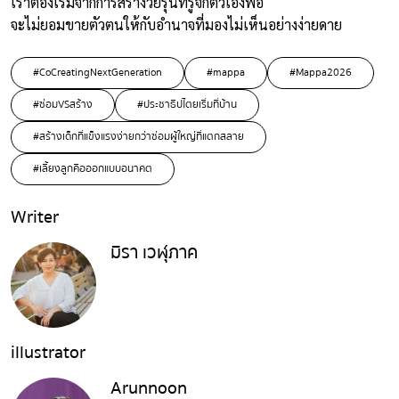
เราต้องเริ่มจากการสร้างวัยรุ่นที่รู้จักตัวเองพอ
จะไม่ยอมขายตัวตนให้กับอำนาจที่มองไม่เห็นอย่างง่ายดาย
#CoCreatingNextGeneration
#mappa
#Mappa2026
#ซ่อมVSสร้าง
#ประชาธิปไตยเริ่มที่บ้าน
#สร้างเด็กที่แข็งแรงง่ายกว่าซ่อมผู้ใหญ่ที่แตกสลาย
#เลี้ยงลูกคือออกแบบอนาคต
Writer
มิรา เวฬุภาค
illustrator
Arunnoon