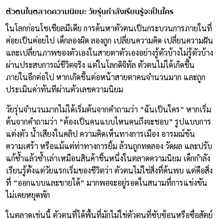
ตัวตนในตลาดความนิยม: วัยรุ่นกำลังเรียนรู้จะเป็นใคร
ในโลกก่อนโซเชียลมีเดีย การค้นหาตัวตนเป็นกระบวนการภายในที่
ค่อยเป็นค่อยไป เด็กลองผิด ลองถูก เปลี่ยนความคิด เปลี่ยนความฝัน
และเปลี่ยนภาพของตัวเองในสายตาตัวเองอย่างรู้ตัวบ้างไม่รู้ตัวบ้าง
ผ่านประสบการณ์ชีวิตจริง แต่ในโลกดิจิทัล ตัวตนไม่ได้เกิดขึ้น
ภายในอีกต่อไป หากเกิดขึ้นต่อหน้าสายตาคนจำนวนมาก และถูก
ประเมินค่าทันทีผ่านตัวเลขความนิยม
วัยรุ่นจำนวนมากไม่ได้เริ่มต้นจากคำถามว่า “ฉันเป็นใคร” หากเริ่ม
ต้นจากคำถามว่า “ต้องเป็นคนแบบไหนคนถึงจะชอบ” รูปแบบการ
แต่งตัว น้ำเสียงในคลิป ความคิดเห็นทางการเมือง อารมณ์ขัน
ความเศร้า หรือแม้แต่ท่าทางการยิ้ม ล้วนถูกทดลอง วัดผล และปรับ
แก้ซ้ำแล้วซ้ำเล่าเหมือนสินค้าชิ้นหนึ่งในตลาดความนิยม เด็กกำลัง
เรียนรู้ตั้งแต่วัยแรกเริ่มของชีวิตว่า ตัวตนไม่ใช่สิ่งที่ค้นพบ แต่คือสิ่ง
ที่ “ออกแบบและขายได้” มากพอจะอยู่รอดในสนามที่การแข่งขัน
ไม่เคยหยุดพัก
ในตลาดเช่นนี้ ตัวตนที่ได้พื้นที่มักไม่ใช่ตัวตนที่ซับซ้อนหรือซื่อสัตย์