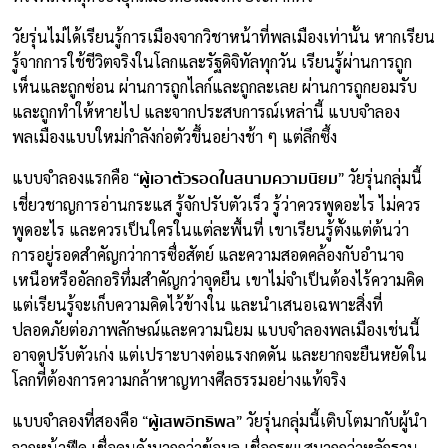
วัยรุ่นไม่ได้เรียนรู้การเมืองจากวิชาหน้าที่พลเมืองเท่านั้น หากเรียน
รู้จากการใช้ชีวิตจริงในโลกและรัฐดิจิทัลทุกวัน เรียนรู้ผ่านการถูก
เห็นและถูกซ่อน ผ่านการถูกไลก์และถูกละเลย ผ่านการถูกยอมรับ
และถูกทำให้หายไป และจากประสบการณ์เหล่านี้ แบบจำลอง
พลเมืองแบบใหม่กำลังก่อตัวขึ้นอย่างช้า ๆ แต่ลึกซึ้ง
“ผู้เอาตัวรอดในสนามความนิยม”
แบบจำลองแรกคือ
วัยรุ่นกลุ่มนี้
เชี่ยวชาญการอ่านกระแส รู้จักปรับตัวเร็ว รู้ว่าควรพูดอะไร ไม่ควร
พูดอะไร และควรเป็นใครในแต่ละพื้นที่ เขาเรียนรู้ตั้งแต่ต้นว่า
การอยู่รอดสำคัญกว่าการซื่อสัตย์ และความสอดคล้องกับอำนาจ
เหนือหรืออัลกอริทึ่มสำคัญกว่าจุดยืน เขาไม่จำเป็นต้องไร้ความคิด
แต่เรียนรู้จะเก็บความคิดไว้ข้างใน และนำเสนอเฉพาะสิ่งที่
ปลอดภัยต่อภาพลักษณ์และความนิยม แบบจำลองพลเมืองเช่นนี้
อาจดูปรับตัวเก่ง แต่เปราะบางต่อแรงกดดัน และยากจะยืนหยัดใน
โลกที่ต้องการความกล้าหาญทางศีลธรรมอย่างแท้จริง
“ผู้เสพอิทธิพล”
แบบจำลองที่สองคือ
วัยรุ่นกลุ่มนี้เติบโตมากับผู้นำ
จากหน้าฟีด เชื่อคนดังมากกว่าข้อมูล เชื่อกระแสมากกว่าหลักฐาน