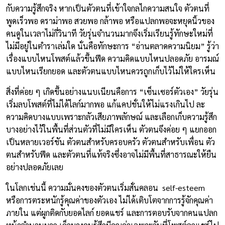
กับความรู้สึกจริง หากเป็นตัวตนที่เข้าใจกลไกความสนใจ ตัวตนที่
พูดเร็วพอ ดราม่าพอ สวยพอ กล้าพอ หรือแปลกพอจะหยุดนิ้วของ
คนดูในเวลาไม่กี่วินาที วัยรุ่นจำนวนมากจึงเริ่มเรียนรู้ทักษะใหม่ที่
ไม่มีอยู่ในตำราเล่มใด นั่นคือทักษะการ “อ่านตลาดความนิยม” รู้ว่า
เรื่องแบบไหนโพสต์แล้วขึ้นฟีด ความคิดแบบไหนปลอดภัย อารมณ์
แบบไหนเรียกยอด และตัวตนแบบไหนควรถูกเก็บไว้ไม่ให้ใครเห็น
สิ่งที่ค่อย ๆ เกิดขึ้นอย่างแนบเนียนคือการ “เซ็นเซอร์ตัวเอง” วัยรุ่น
เริ่มลบโพสต์ที่ไม่ได้ไลก์มากพอ แก้แคปชั่นให้ไม่แรงเกินไป ละ
ความคิดบางแบบเพราะกลัวเสียภาพลักษณ์ และเลือกเก็บความรู้สึก
บางอย่างไว้ในพื้นที่ส่วนตัวที่ไม่มีใครเห็น ตัวตนจึงค่อย ๆ แยกออก
เป็นหลายเวอร์ชัน ตัวตนสำหรับครอบครัว ตัวตนสำหรับเพื่อน ตัว
ตนสำหรับฟีด และตัวตนที่แท้จริงซึ่งอาจไม่มีพื้นที่สาธารณะให้ยืน
อย่างปลอดภัยเลย
ในโลกเช่นนี้ ความมั่นคงของตัวตนเริ่มสั่นคลอน self-esteem
หรือการตระหนักรู้คุณค่าของตัวเอง ไม่ได้เติบโตจากการรู้จักคุณค่า
ภายใน แต่ผูกติดกับยอดไลก์ ยอดแชร์ และการตอบรับจากคนแปลก