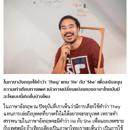
ในภาษาอังกฤษใช้คำว่า ‘They’ แทน ‘He’ กับ ‘She’ เพื่อสนับสนุน
ความเท่าเทียมทางเพศ แล้วการเปลี่ยนแปลงของภาษาไทยมันมี
อะไรแบบนี้เกิดขึ้นบ้างไหม
ในภาษาอังกฤษ ณ ปัจจุบันที่เราเห็นว่ามีการเลือกใช้คำว่า They
แทนการเอ่ยถึงบุคคลที่บางครั้งไม่ได้อยากจะระบุเพศ เพราะคำ
สรรพนามในภาษาอังกฤษจะมีคำว่า He กับ She เพื่อแยกเพศชาย
กับเพศหญิง ถ้าเทียบเคียงเป็นภาษาไทยเราจะเห็นว่า เป็นการใช้