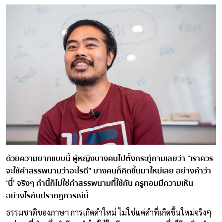
ด้วยความยากแบบนี้ ผู้หญิงบางคนไปตั้งกระทู้ถามเลยว่า “เราควร
จะใช้คำสรรพนามว่าอะไรดี” บางคนก็คิดขึ้นมาใหม่เลย อย่างคำว่า
‘นี่’ จริงๆ คำนี้ก็ไม่ใช่คำสรรพนามที่ใช้กัน ครูทอมมีความเห็น
อย่างไรกับปรากฏการณ์นี้
ธรรมชาติของภาษา การเกิดคำใหม่ ไม่ใช่แค่คำที่เกิดขึ้นใหม่จริงๆ