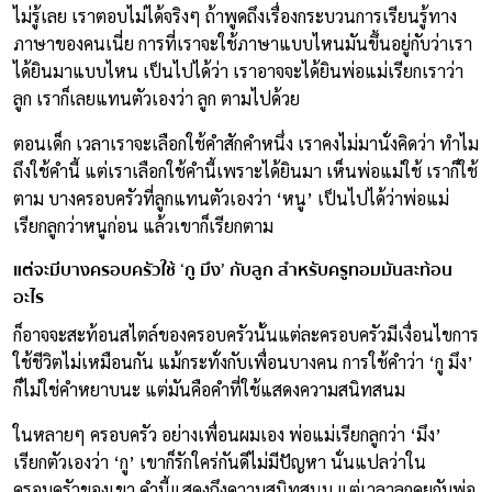
ไม่รู้เลย เราตอบไม่ได้จริงๆ ถ้าพูดถึงเรื่องกระบวนการเรียนรู้ทาง
ภาษาของคนเนี่ย การที่เราจะใช้ภาษาแบบไหนมันขึ้นอยู่กับว่าเรา
ได้ยินมาแบบไหน เป็นไปได้ว่า เราอาจจะได้ยินพ่อแม่เรียกเราว่า
ลูก เราก็เลยแทนตัวเองว่า ลูก ตามไปด้วย
ตอนเด็ก เวลาเราจะเลือกใช้คำสักคำหนึ่ง เราคงไม่มานั่งคิดว่า ทำไม
ถึงใช้คำนี้ แต่เราเลือกใช้คำนี้เพราะได้ยินมา เห็นพ่อแม่ใช้ เราก็ใช้
ตาม บางครอบครัวที่ลูกแทนตัวเองว่า ‘หนู’ เป็นไปได้ว่าพ่อแม่
เรียกลูกว่าหนูก่อน แล้วเขาก็เรียกตาม
แต่จะมีบางครอบครัวใช้ ‘กู มึง’ กับลูก สำหรับครูทอมมันสะท้อน
อะไร
ก็อาจจะสะท้อนสไตล์ของครอบครัวนั้นแต่ละครอบครัวมีเงื่อนไขการ
ใช้ชีวิตไม่เหมือนกัน แม้กระทั่งกับเพื่อนบางคน การใช้คำว่า ‘กู มึง’
ก็ไม่ใช่คำหยาบนะ แต่มันคือคำที่ใช้แสดงความสนิทสนม
ในหลายๆ ครอบครัว อย่างเพื่อนผมเอง พ่อแม่เรียกลูกว่า ‘มึง’
เรียกตัวเองว่า ‘กู’ เขาก็รักใคร่กันดีไม่มีปัญหา นั่นแปลว่าใน
ครอบครัวของเขา คำนี้แสดงถึงความสนิทสนม แต่เวลาลูกคุยกับพ่อ