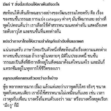
มีแค่ ‘I’ สิ่งนี้สะท้อนให้เราเห็นถึงอะไร
สะท้อนให้เห็นลักษณะบางอย่างของวัฒนธรรมไทยครับ คือ เรื่อง
ของชนชั้นวรรณะ การแบ่ง category ต่างๆ มันชัดมากเลย อย่างที่
พูดไปตอนต้นว่า เราเลือกใช้คำสรรพนามแตกต่างกัน แสดงถึงเพศ
ระดับอาวุโส และชนชั้นที่แตกต่างกัน
แปลว่าภาษาไทยให้ความสำคัญกับลำดับชั้นและเพศ
แน่นอนครับ ภาษาไทยเป็นตัวหนึ่งที่สะท้อนถึงเรื่องความแตกต่าง
ทางชนชั้นวรรณะ ถ้าเราดูในหลายๆ มิติในประเทศนี้ ชนชั้น
วรรณะเป็นสิ่งที่ฝังรากลึกอยู่ในสังคมมาตั้งแต่ไหนแต่ไร และมันก็
แทรกซึมอยู่ในทุกการใช้ชีวิตของเรา
ครูทอมเรียกแทนตัวเองว่าอะไรบ้าง
หู้ย หลากหลายมาก (ยิ้ม) แล้วแต่เลยว่าเราพูดกับใคร จริงๆ ขนาด
พูดกับคนคนเดียว เรายังใช้สรรพนามไม่เหมือนกันเลย เช่น เวลา
เราคุยกับเพื่อน บางครั้งก็แทนตัวเองว่า ‘ผม’ หรือบางครั้งหลุดเรียก
‘มึง กู’ ก็มี