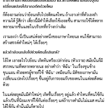
ถ้าภาษามีการเปลี่ยนแปลงได้เสมอ แล้วคำสรรพนามในปัจจุบัน
เปลี่ยนแปลงไปจากอดีตด้วยไหม
ก็ต้องถามก่อนว่าย้อนกลับไปอดีตแค่ไหน ถ้าเอาเท่าที่ตัวเองจำ
ความได้ รู้สึกว่า เดี๋ยวนี้มีคำให้เลือกใช้เยอะขึ้น สามารถใช้ได้หลาก
หลายมากขึ้นและในบริบทที่กว้างกว่าเดิม
เรามองว่า นี่เป็นเสน่ห์อย่างหนึ่งของภาษาไทยนะ คนใช้สามารถ
สร้างสรรค์คำใหม่ๆ ได้เรื่อยๆ
แล้วถ้าย้อนกลับไปช่วงรัตนโกสินทร์?
โอ้โห เอาอะไรไปย้อน เกิดทันหรือเปล่าก่อน (หัวเราะ) สมัยนั้นก็มี
สรรพนามที่หลากหลายนะ อย่างคำว่า ‘ดิฉัน’ ในเรื่องขุนช้าง
ขุนแผน ตัวละครผู้ชายก็ใช้ ‘ดีฉัน’ เหมือนกัน มิติของภาษามัน
เปลี่ยนแปลงไปเรื่อยๆ ขึ้นอยู่กับการยอมรับของคนในแต่ละสังคม
ด้วย
ในแต่ละยุคมันมีคำใหม่ๆ เกิดขึ้นเรื่อยๆ อยู่แล้ว คำไหนที่คนใช้กัน
แล้วเป็นที่นิยมเขาก็ใช้กันต่อเรื่อยๆ แต่ถ้าบางคำมันไม่แมส คนไม่
ได้ใช้กัน คำนั้นมันก็หายไป