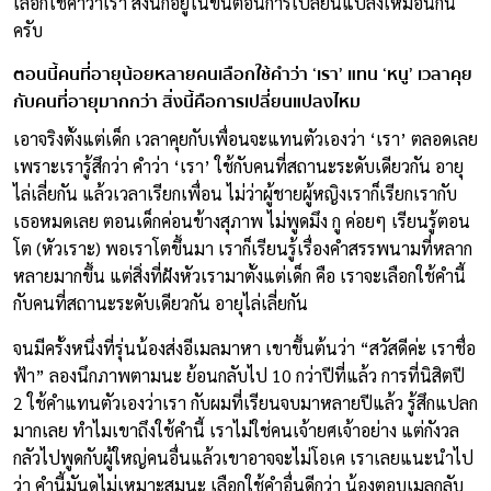
เลือกใช้คำว่าเรา สิ่งนี้ก็อยู่ในขั้นตอนการเปลี่ยนแปลงเหมือนกัน
ครับ
ตอนนี้คนที่อายุน้อยหลายคนเลือกใช้คำว่า ‘เรา’ แทน ‘หนู’ เวลาคุย
กับคนที่อายุมากกว่า สิ่งนี้คือการเปลี่ยนแปลงไหม
เอาจริงตั้งแต่เด็ก เวลาคุยกับเพื่อนจะแทนตัวเองว่า ‘เรา’ ตลอดเลย
เพราะเรารู้สึกว่า คำว่า ‘เรา’ ใช้กับคนที่สถานะระดับเดียวกัน อายุ
ไล่เลี่ยกัน แล้วเวลาเรียกเพื่อน ไม่ว่าผู้ชายผู้หญิงเราก็เรียกเรากับ
เธอหมดเลย ตอนเด็กค่อนข้างสุภาพ ไม่พูดมึง กู ค่อยๆ เรียนรู้ตอน
โต (หัวเราะ) พอเราโตขึ้นมา เราก็เรียนรู้เรื่องคำสรรพนามที่หลาก
หลายมากขึ้น แต่สิ่งที่ฝังหัวเรามาตั้งแต่เด็ก คือ เราจะเลือกใช้คำนี้
กับคนที่สถานะระดับเดียวกัน อายุไล่เลี่ยกัน
จนมีครั้งหนึ่งที่รุ่นน้องส่งอีเมลมาหา เขาขึ้นต้นว่า “สวัสดีค่ะ เราชื่อ
ฟ้า” ลองนึกภาพตามนะ ย้อนกลับไป 10 กว่าปีที่แล้ว การที่นิสิตปี
2 ใช้คำแทนตัวเองว่าเรา กับผมที่เรียนจบมาหลายปีแล้ว รู้สึกแปลก
มากเลย ทำไมเขาถึงใช้คำนี้ เราไม่ใช่คนเจ้ายศเจ้าอย่าง แต่กังวล
กลัวไปพูดกับผู้ใหญ่คนอื่นแล้วเขาอาจจะไม่โอเค เราเลยแนะนำไป
ว่า คำนี้มันดูไม่เหมาะสมนะ เลือกใช้คำอื่นดีกว่า น้องตอบเมลกลับ