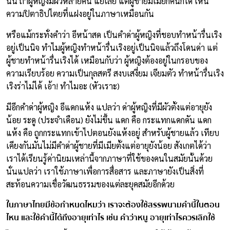
นั้น ถ้าผู้หญิงมีผัวหลายคน แย่เลย แต่ผู้ชายมีเมียกี่คนก็ได้ เห็น
ความปิตาธิปไตยที่แฝงอยู่ในภาษาเหมือนกัน
หรือแม้กระทั่งคำว่า อีหน้าสด เป็นคำด่าผู้หญิงที่ชอบทำหน้ารื่นเริง
อยู่เป็นนิจ ทำไมผู้หญิงทำหน้ารื่นเริงอยู่เป็นนิจแล้วถึงโดนด่า แต่
ผู้ชายทำหน้ารื่นเริงได้ เหมือนกับว่า ผู้หญิงต้องอยู่ในกรอบของ
ความเรียบร้อย ความเป็นกุลสตรี สงบเสงี่ยม เจียมตัว ทำหน้ารื่นเริง
เริงร่าไม่ได้ เอ้า! ทำไมอะ (หัวเราะ)
มีอีกคำด่าผู้หญิง อีแดกแห้ง แปลว่า ด่าผู้หญิงที่มีผัวตั้งแต่อายุยัง
น้อย ระดู (ประจำเดือน) ยังไม่ขึ้น แดก คือ กระแทกแดกดัน แดก
แห้ง คือ ถูกกระแทกเข้าไปตอนยังแห้งอยู่ สำหรับผู้ชายแล้ว เทียบ
เคียงกันมันไม่มีคำด่าผู้ชายที่มีเมียตั้งแต่อายุยังน้อย สังเกตได้ว่า
เราได้เรียนรู้ค่านิยมเหล่านี้จากภาษาที่ใช้ของคนในสมัยนั้นด้วย
นั่นแปลว่า เราใช้ภาษาเพื่อการสื่อสาร และภาษายังเป็นสิ่งที่
สะท้อนความเชื่อวัฒนธรรมของแต่ละยุคสมัยอีกด้วย
ในภาษาไทยมีข้อกำหนดไหมว่า เราจะต้องใช้สรรพนามคำนี้ในตอน
ไหน และใช้คำนี้ได้ถึงอายุเท่าไร เช่น คำว่าหนู อายุเท่าไรควรเลิกใช้