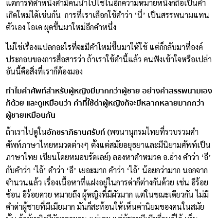
แต่การที่คำหนึ่งคำมีคนนำไปใช้ในอีกความหมายหนึ่งก็ถือเป็นคำ
เกิดใหม่ได้เช่นกัน การที่เราเลือกใช้คำว่า ‘นี่’ เป็นสรรพนามแทน
ตัวเอง โอเค ผุดขึ้นมาใหม่อีกคำหนึ่ง
ไม่ใช่เรื่องแปลกอะไรที่จะมีคำใหม่ขึ้นมาให้ใช้ แต่ก็กลับมาที่องค์
ประกอบของการสื่อสารว่า ถ้าเราใช้คำนี้แล้ว คนฟังเข้าใจหรือเปล่า
อันนี้คือสิ่งที่เราก็ต้องมอง
ทำไมคำศัพท์สำหรับผู้หญิงมีมากกว่าผู้ชาย อย่างคำสรรพนามเอง
ก็ด้วย และดูเหมือนว่า คำที่ใช้ด่าผู้หญิงก็จะมีหลากหลายมากกว่า
ผู้ชายเหมือนกัน
อักขราภิธานศรับท์ (
ถ้าเราไปดูใน
พจนานุกรมไทยที่รวบรวมคำ
ศัพท์ภาษาไทยหมวดต่างๆ ตั้งแต่สมัยอยุธยาและมีนิยามศัพท์เป็น
)
ภาษาไทย เขียนโดยหมอบรัดเลย์
ลองหาคำหมวด อ.อ่าง คำว่า ‘อี’
กับคำว่า ‘ไอ้’ คำว่า ‘อี’ เยอะมาก คำว่า ‘ไอ้’ น้อยกว่ามาก นอกจาก
จำนวนแล้ว เรื่องเนื้อหาที่แฝงอยู่ในการด่าก็ต่างกันด้วย เช่น อีร้อย
ซ้อน อีร้อยควย หมายถึง ผู้หญิงที่มีผัวมาก แต่ในขณะเดียวกัน ไม่มี
คำด่าผู้ชายที่มีเมียมาก มันก็สะท้อนให้เห็นค่านิยมของคนในสมัย