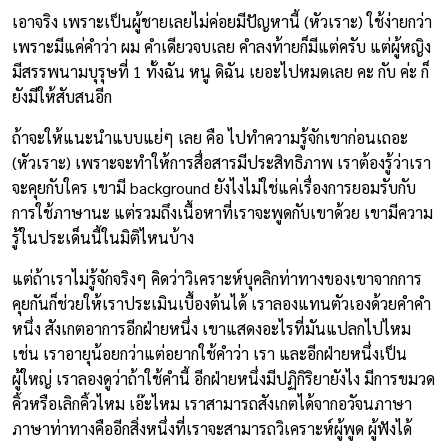
เอาจริง เพราะเป็นผู้ชายเลยไม่ค่อยมีปัญหานี้ (หัวเราะ) ใช้ง่ายกว่า
เพราะมีแค่คำว่า ผม คำเดียวจบเลย คำลงท้ายก็มีแต่ครับ แต่ผู้หญิง
มีสรรพนามบุรุษที่ 1 ทั้งฉัน หนู ดิฉัน เยอะไปหมดเลย คะ กับ ค่ะ ก็
ยังมีให้สับสนอีก
ถ้าจะให้แนะนำแบบแย่ๆ เลย คือ ไปทำความรู้จักเขาก่อนเถอะ
(หัวเราะ) เพราะจะทำให้การสื่อสารมีประสิทธิภาพ เราต้องรู้ว่าเรา
จะคุยกับใคร เขามี background ยังไงไม่ใช่แค่เรื่องการยอมรับกับ
การใช้ภาษานะ แต่รวมถึงเนื้อหาที่เราจะพูดกับเขาด้วย เขามีความ
รู้ในประเด็นนี้ในมิติไหนบ้าง
แต่ถ้าเราไม่รู้จักจริงๆ คิดว่าวิเคราะห์บุคลิกท่าทางของเขาจากการ
คุยกันก็ช่วยให้เราประเมินเบื้องต้นได้ เราลองแทนตัวเองด้วยคำคำ
หนึ่ง สังเกตอาการอีกฝ่ายหนึ่ง เขาแสดงอะไรที่มันแปลกไปไหม
เช่น เราอายุน้อยกว่าแต่อยากใช้คำว่า เรา และอีกฝ่ายหนึ่งเป็น
ผู้ใหญ่ เราลองดูว่าถ้าใช้คำนี้ อีกฝ่ายหนึ่งมีปฏิกิริยายังไง มีการขมวด
คิ้วหรือเลิกคิ้วไหม เอ๊ะไหม เราสามารถสังเกตได้จากอวัจนภาษา
ภาษาท่าทางคืออีกสิ่งหนึ่งที่เราจะสามารถวิเคราะห์ผู้พูด ผู้ฟังได้