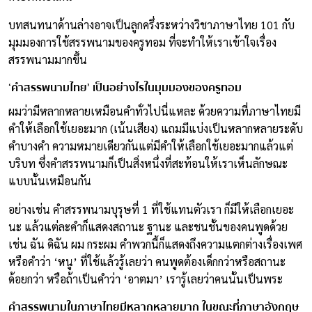
บทสนทนาด้านล่างอาจเป็นลูกครึ่งระหว่างวิชาภาษาไทย 101 กับ
มุมมองการใช้สรรพนามของครูทอม ที่จะทำให้เราเข้าใจเรื่อง
สรรพนามมากขึ้น
‘คำสรรพนามไทย’ เป็นอย่างไรในมุมมองของครูทอม
ผมว่ามีหลากหลายเหมือนคำทั่วไปนี่แหละ ด้วยความที่ภาษาไทยมี
คำให้เลือกใช้เยอะมาก (เน้นเสียง) แถมมีแบ่งเป็นหลากหลายระดับ
คำบางคำ ความหมายเดียวกันแต่มีคำให้เลือกใช้เยอะมากแล้วแต่
บริบท ซึ่งคำสรรพนามก็เป็นสิ่งหนึ่งที่สะท้อนให้เราเห็นลักษณะ
แบบนั้นเหมือนกัน
อย่างเช่น คำสรรพนามบุรุษที่ 1 ที่ใช้แทนตัวเรา ก็มีให้เลือกเยอะ
นะ แล้วแต่ละคำก็แสดงสถานะ ฐานะ และชนชั้นของคนพูดด้วย
เช่น ฉัน ดิฉัน ผม กระผม คำพวกนี้ก็แสดงถึงความแตกต่างเรื่องเพศ
หรือคำว่า ‘หนู’ ที่ใช้แล้วรู้เลยว่า คนพูดต้องเด็กกว่าหรือสถานะ
ด้อยกว่า หรือถ้าเป็นคำว่า ‘อาตมา’ เรารู้เลยว่าคนนั้นเป็นพระ
คำสรรพนามในภาษาไทยมีหลากหลายมาก ในขณะที่ภาษาอังกฤษ