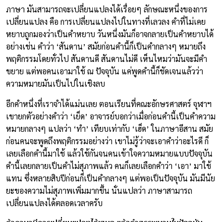
ภาษา มันสามารถจะเปลี่ยนแปลงได้เรื่อยๆ ลักษณะหนึ่งของการ
เปลี่ยนแปลง คือ การเปลี่ยนแปลงไปในทางที่เลวลง คำที่ไม่เคย
หยาบถูกมองว่าเป็นคำหยาบ วันหนึ่งมันก็อาจกลายเป็นคำหยาบได้
อย่างเช่น คำว่า ‘สันดาน’ สมัยก่อนคำนี้ก็เป็นคำกลางๆ หมายถึง
พฤติกรรมโดยทั่วไป สันดานดี สันดานไม่ดี เห็นไหมว่ามันจะมีคำ
ขยาย แต่พอคนเอามาใช้ ณ ปัจจุบัน แค่พูดคำนี้ก็ชัดเจนแล้วว่า
ความหมายมันเป็นไปในเชิงลบ
อีกคำหนึ่งที่เราจำได้แม่นเลย ตอนเรียนที่คณะอักษรศาสตร์ จุฬาฯ
เขายกตัวอย่างคำว่า ‘เย็ด’ อาจารย์บอกว่าเมื่อก่อนคำนี้เป็นคำความ
หมายกลางๆ แปลว่า ‘ทำ’ เทียบเท่ากับ ‘เฮ็ด’ ในภาษาอีสาน สมัย
ก่อนคนจะพูดถึงพฤติกรรมอย่างว่า เขาไม่รู้ว่าจะเอาคำว่าอะไรดี ก็
เลยเลือกคำนี้มาใช้ แล้วใช้กันจนคนเข้าใจความหมายแบบปัจจุบัน
คำนี้เลยกลายเป็นคำไม่สุภาพแล้ว คนก็เลยเลือกคำว่า ‘เอา’ มาใช้
แทน ซึ่งหลายสิบปีก่อนก็เป็นคำกลางๆ แต่พอเป็นปัจจุบัน มันมีนัย
ยะของความไม่สุภาพเพิ่มมากขึ้น นั่นแปลว่า ภาษาสามารถ
เปลี่ยนแปลงได้ตลอดเวลาครับ