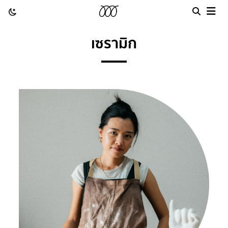
เซรามิก