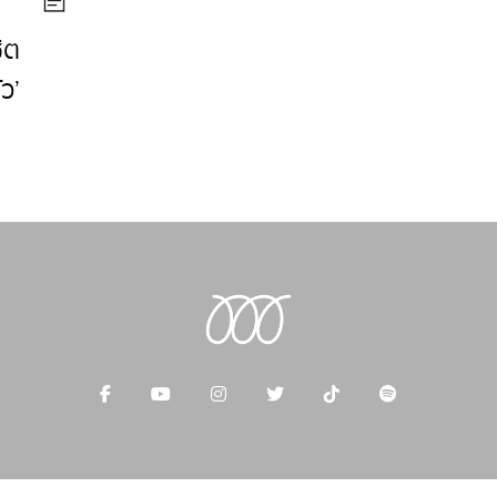
ิต
ว’