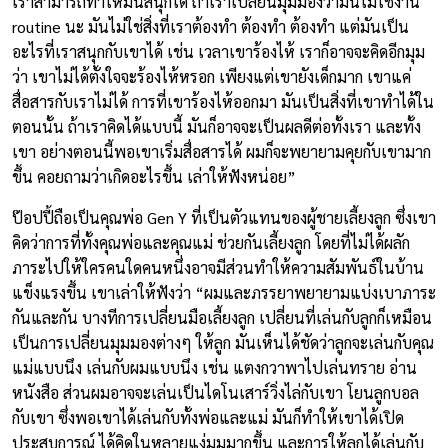
เราสามารถทำให้มันสนุกได้ ถ้าเราเปลี่ยนมุมมองว่ามันไม่ใช่งาน
routine นะ มันไม่ใช่สิ่งที่เราต้องทำ ต้องทำ ต้องทำ แต่มันเป็น
อะไรที่เราสนุกกับเขาได้ เช่น เวลาเขาร้องไห้ เราก็อาจจะคิดอีกมุม
ว่า เขาไม่ได้ตั้งใจจะร้องไห้หรอก เพียงแต่เขายังเด็กมาก เขาแค่
สื่อสารกับเราไม่ได้ การที่เขาร้องไห้ออกมา มันเป็นสิ่งที่เขาทำได้ใน
ตอนนั้น ถ้าเราคิดได้แบบนี้ มันก็อาจจะเป็นผลดีต่อทั้งเรา และทั้ง
เขา อย่างตอนนี้พอเขาเริ่มสื่อสารได้ ผมก็จะพยายามคุยกับเขามาก
ขึ้น คอยถามว่าเกิดอะไรขึ้น เล่าให้ฟังหน่อย”
ป๊อปปี้ถือเป็นคุณพ่อ Gen Y ที่เป็นตัวแทนของผู้ชายเลี้ยงลูก ซึ่งเขา
คิดว่าการที่ทั้งคุณพ่อและคุณแม่ ช่วยกันเลี้ยงลูก โดยที่ไม่ได้ผลัก
ภาระไปให้ใครคนใดคนหนึ่งอาจมีส่วนทำให้ความสัมพันธ์ในบ้าน
แข็งแรงขึ้น เขาเล่าให้ฟังว่า “ผมและภรรยาพยายามแบ่งเบาภาระ
กันและกัน บางทีการเปลี่ยนมือเลี้ยงลูก เปลี่ยนที่เล่นกับลูกก็เหมือน
เป็นการเปลี่ยนมุมมองต่างๆ ให้ลูก มันเห็นได้ชัดว่าลูกจะเล่นกับคุณ
แม่แบบนึง เล่นกับผมแบบนึง เช่น แตงกวาพาไปเล่นทราย อ่าน
หนังสือ ส่วนผมอาจจะเล่นเป็นไดโนเสาร์วิ่งไล่กับเขา โยนลูกบอล
กับเขา ซึ่งพอเขาได้เล่นกับทั้งพ่อและแม่ มันก็ทำให้เขาได้เปิด
ประสบการณ์ ได้คิดในหลายแง่มุมมากขึ้น และการให้ลูกได้เล่นกับ