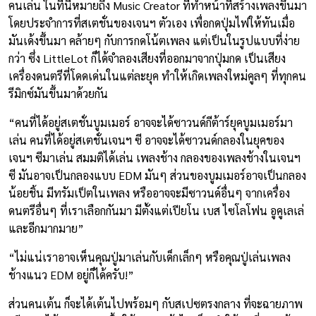
คนเล่น ในที่นี้หมายถึง Music Creator ที่ทำหน้าที่สร้างเพลงขึ้นมา
โดยประจำการที่สเตชั่นของเจนฯ ตัวเอง เพื่อกดปุ่มไฟให้ทันเมื่อ
มันเด้งขึ้นมา คล้ายๆ กับการกดโน้ตเพลง แต่เป็นในรูปแบบที่ง่าย
กว่า ซึ่ง LittleLot ก็ได้จำลองเสียงที่ออกมาจากปุ่มกด เป็นเสียง
เครื่องดนตรีที่โดดเด่นในแต่ละยุค ทำให้เกิดเพลงใหม่คูลๆ ที่ทุกคน
รีมิกซ์มันขึ้นมาด้วยกัน
“คนที่ได้อยู่สเตชั่นบูมเมอร์ อาจจะได้ซาวนด์กีต้าร์ยุคบูมเมอร์มา
เล่น คนที่ได้อยู่สเตชั่นเจนฯ ซี อาจจะได้ซาวนด์กลองในยุคของ
เจนฯ ซีมาเล่น สมมติได้เล่น เพลงช้าง กลองของเพลงช้างในเจนฯ
ซี มันอาจเป็นกลองแบบ EDM มันๆ ส่วนของบูมเมอร์อาจเป็นกลอง
น้อยชิ้น มีทรัมเป็ตในเพลง หรืออาจจะมีซาวนด์อื่นๆ จากเครื่อง
ดนตรีอื่นๆ ที่เราเลือกกันมา มีตั้งแต่เปียโน เบส ไซโลโฟน อูคูเลเล่
และอีกมากมาย”
“ไม่แน่เราอาจเห็นคุณปู่มาเล่นกับเด็กเล็กๆ หรือคุณปู่เล่นเพลง
ช้างแนว EDM อยู่ก็ได้ครับ!”
ส่วนคนเต้น ก็จะได้เต้นไปพร้อมๆ กับสเปซตรงกลาง ที่จะฉายภาพ