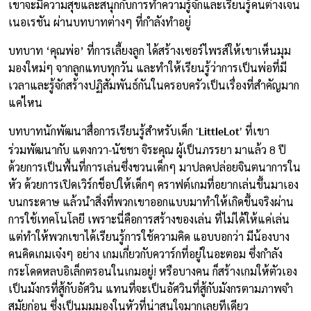
เขาจะมีความสุขและสนุกกับการทำความรู้จักและเรียนรู้คนต่างเจน
เนอเรชัน ผ่านบทบาทต่างๆ ที่กำลังทำอยู่
บทบาท ‘คุณพ่อ’ ที่การเลี้ยงลูก ได้สร้างเซอร์ไพรส์ให้เขาเห็นมุม
มองใหม่ๆ จากลูกแทบทุกวัน และทำให้เรียนรู้ว่าการเป็นพ่อที่มี
เวลาและรู้จักสร้างปฏิสัมพันธ์กันในครอบครัวเป็นเรื่องที่สำคัญมาก
แค่ไหน
‘LittleLot’
บทบาทนักพัฒนาสื่อการเรียนรู้สำหรับเด็ก
ที่เขา
ร่วมพัฒนากับ แตงกวา-นัชชา จิระคุณ ผู้เป็นภรรยา มาแล้ว 8 ปี
ด้วยการเป็นพื้นที่การเล่นซึ่งชวนเด็กๆ มาปลดปล่อยจินตนาการใน
หัว ด้วยการเปิดเวิร์กช็อปให้เด็กๆ คราฟต์เกมที่อยากเล่นขึ้นมาเอง
บนกระดาษ แล้วนำสิ่งที่พวกเขาออกแบบมาทำให้เกิดขึ้นจริงผ่าน
การใช้เทคโนโลยี เพราะนี่คือการสร้างของเล่น ที่ไม่ได้ให้แค่เล่น
แต่ทำให้พวกเขาได้เรียนรู้การใช้ความคิด แอบบอกว่า มีน้องบาง
คนคิดเกมเจ๋งๆ อย่าง เกมเกี่ยวกับควาร์กที่อยู่ในอะตอม ซึ่งกำลัง
กระโดดหลบอิเล็กตรอนในเกมอยู่! หรือบางคน ก็สร้างเกมให้ตัวเอง
เป็นมังกรที่สู้กับอัศวิน แทนที่จะเป็นอัศวินที่สู้กับมังกรตามภาพจำ
สมัยก่อน ซึ่งเป็นมุมมองในหัวที่น่าสนใจมากเลยทีเดียว