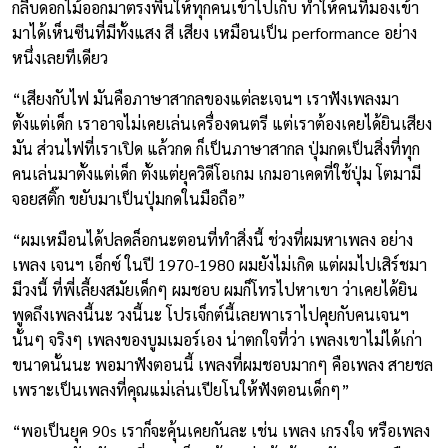
กลีบดอกไม้ออกมาตรงพื้นให้ทุกคนเข้าไปเก็บ ทำให้คนที่มองเข้า
มาได้เห็นซีนที่มีทั้งแสง สี เสียง เหมือนเป็น performance อย่าง
หนึ่งเลยทีเดียว
“เสียงกับไฟ มันคือภาษาสากลของแต่ละเจนฯ เราฟังเพลงมา
ตั้งแต่เด็ก เราอาจไม่เคยเล่นเครื่องดนตรี แต่เราต้องเคยได้ยินเสียง
มัน ส่วนไฟที่เราเปิด แล้วกด ก็เป็นภาษาสากล ปุ่มกดเป็นสิ่งที่ทุก
คนเล่นมาตั้งแต่เด็ก ตั้งแต่ยุควิดีโอเกม เกมอาเคดที่ใช้ปุ่ม โตมามี
จอยสติ๊ก ขยับมาเป็นปุ่มกดในมือถือ”
“ผมเหมือนได้ปลดล็อกนะตอนที่ทำสิ่งนี้ ช่วงที่ผมหาเพลง อย่าง
เพลง เจนฯ เอ็กซ์ ในปี 1970-1980 ผมยังไม่เกิด แต่ผมไปเสิร์ชมา
มีวงนี้ ที่พี่เลี้ยงสมัยเด็กๆ ผมชอบ ผมก็โทรไปหาเขา ว่าเคยได้ยิน
พูดถึงเพลงนี้นะ วงนี้นะ โปรเจ็กต์นี้เลยพาเราไปคุยกับคนเจนฯ
นั้นๆ จริงๆ เพลงของบูมเมอร์เอง น่าตกใจที่ว่า เพลงเขาไม่ได้เก่า
ขนาดนั้นนะ พอมาฟังตอนนี้ เพลงที่ผมชอบมากๆ คือเพลง สายชล
เพราะเป็นเพลงที่คุณแม่เล่นเปียโนให้ฟังตอนเด็กๆ”
“พอเป็นยุค 90s เราก็จะคุ้นเคยกันละ เช่น เพลง เกรงใจ หรือเพลง