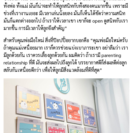
ทั้งพ่อ ทั้งแม่ มันก็น่าจะทำให้ลูกสนิทกับทั้งสองคนมากขึ้น เพราะมี
ช่วงที่เรางานเยอะ มีเวลาเล่นน้อยลง มันก็เห็นได้ชัดว่าความสนิท
มันก็แตกต่างออกไป ถ้าเราให้เวลาเขา เขาก็จะ open ดูสนิทกับเรา
มากขึ้น การมีเวลาให้ลูกจึงสำคัญ”
สำหรับคุณพ่อมือใหม่ สิ่งที่ป๊อปปี้อยากบอกคือ “คุณพ่อมือใหม่ครับ
ถ้าคุณแม่เหนื่อยมาก เราก็ควรช่วยแบ่งเบาภาระเขา อย่าลืมว่า เรา
มีลูกด้วยกัน เราควรเลี้ยงลูกด้วยกัน ผมคิดว่า ถ้าเรามี parenting
relationship ที่ดี มันจะส่งผลไปถึงลูกได้ บรรยากาศดีก็ส่งผลดีต่อลูก
สลับกันเหนื่อยดีกว่า เพื่อให้ลูกมีสิ่งแวดล้อมที่ดีที่สุด”