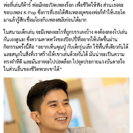
พ่อที่เล่นกีต้าร์ พ่อมักจะเปิดเพลงร็อก เพื่อชีวิตให้ฟัง ส่วนเธอจะ
ชอบเพลง K-Pop ซึ่งการที่เธอได้ฟังเพลงยุคของพ่อก็ทำให้เธอโต
มาแล้วรู้สึกเชื่อมโยงกับเพลงสมัยก่อนได้มาก
ในสนามเด็กเล่น จะมีเพลงอะไรที่ถูกบรรเลงบ้าง คงต้องลองไปเล่น
กันเองดูนะ! ซึ่งความคาดหวังของป๊อปปี้ที่อยากให้เกิดขึ้นผ่าน
กิจกรรมครั้งนี้คือ “อยากเห็นคุณปู่ กับเด็กรุ่นเล็ก ใช้พื้นที่เดียวกันได้
และสนุกในสิ่งที่เราสร้างให้เขาเล่นด้วยกันได้ มันน่าจะเป็นความ
ทรงจำทีดี และมันอาจจะไปปลดล็อก ไปจุดประกายแรงบันดาลใจ
ในส่วนอื่นของชีวิตพวกเขาได้”