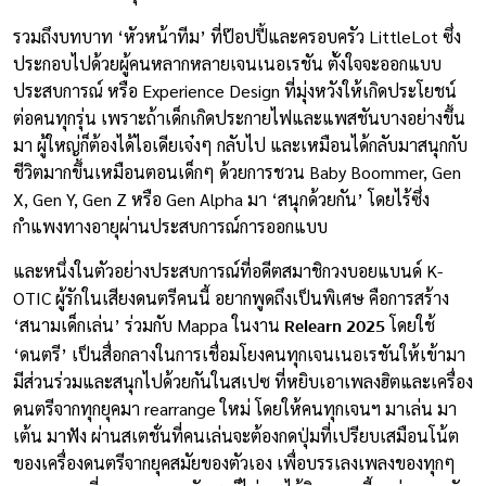
รวมถึงบทบาท ‘หัวหน้าทีม’ ที่ป๊อปปี้และครอบครัว LittleLot ซึ่ง
ประกอบไปด้วยผู้คนหลากหลายเจนเนอเรชัน ตั้งใจจะออกแบบ
ประสบการณ์ หรือ Experience Design ที่มุ่งหวังให้เกิดประโยชน์
ต่อคนทุกรุ่น เพราะถ้าเด็กเกิดประกายไฟและแพสชันบางอย่างขึ้น
มา ผู้ใหญ่ก็ต้องได้ไอเดียเจ๋งๆ กลับไป และเหมือนได้กลับมาสนุกกับ
ชีวิตมากขึ้นเหมือนตอนเด็กๆ ด้วยการชวน Baby Boommer, Gen
X, Gen Y, Gen Z หรือ Gen Alpha มา ‘สนุกด้วยกัน’ โดยไร้ซึ่ง
กำแพงทางอายุผ่านประสบการณ์การออกแบบ
และหนึ่งในตัวอย่างประสบการณ์ที่อดีตสมาชิกวงบอยแบนด์ K-
OTIC ผู้รักในเสียงดนตรีคนนี้ อยากพูดถึงเป็นพิเศษ คือการสร้าง
Relearn 2025
‘สนามเด็กเล่น’ ร่วมกับ Mappa ในงาน
โดยใช้
‘ดนตรี’ เป็นสื่อกลางในการเชื่อมโยงคนทุกเจนเนอเรชันให้เข้ามา
มีส่วนร่วมและสนุกไปด้วยกันในสเปซ ที่หยิบเอาเพลงฮิตและเครื่อง
ดนตรีจากทุกยุคมา rearrange ใหม่ โดยให้คนทุกเจนฯ มาเล่น มา
เต้น มาฟัง ผ่านสเตชั่นที่คนเล่นจะต้องกดปุ่มที่เปรียบเสมือนโน้ต
ของเครื่องดนตรีจากยุคสมัยของตัวเอง เพื่อบรรเลงเพลงของทุกๆ