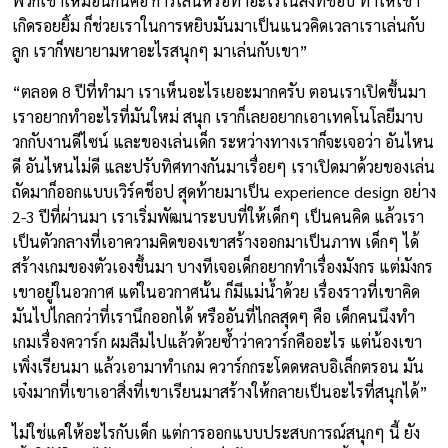
พวกเขาเหมือนกันคือ การเล่นหรือทำอะไรในสิ่งที่ชอบ ทำให้เขา
เกิดรอยยิ้ม ก็ช่วยเราในการหยิบมันมาเป็นแนวคิดเวลาเราเล่นกับ
ลูก เราก็พยายามหาอะไรสนุกๆ มาเล่นกับเขา”
“ตลอด 8 ปีที่ทำมา เราเห็นอะไรเยอะมากครับ ตอนเราเปิดขึ้นมา
เราอยากทำอะไรที่มันใหม่ สนุก เราก็เลยอยากเอาเทคโนโลยีมาบ
วกกับงานดีไซน์ และของเล่นเด็ก ระหว่างทางเราก็จะเจอว่า อันไหน
ดี อันไหนไม่ดี และปรับทิศทางกันมาเรื่อยๆ เราเปิดมาด้วยของเล่น
ถัดมาก็ออกแบบเวิร์คช็อป สุดท้ายมาเป็น experience design อย่าง
2-3 ปีที่ผ่านมา เราเริ่มพัฒนาระบบที่ให้เด็กๆ เป็นคนคิด แล้วเรา
เป็นตัวกลางที่เอาความคิดของเขาสร้างออกมาเป็นภาพ เด็กๆ ได้
สร้างเกมของตัวเองขึ้นมา บางทีเจอเด็กอยากทำเรื่องมังกร แต่มังกร
เขาอยู่ในอวกาศ แต่ในอวกาศนั้น ก็มีแม่น้ำด้วย เรื่องราวที่เขาคิด
มันไปไกลกว่าที่เรานึกออกได้ หรืออันที่ไกลสุดๆ คือ เด็กคนนึงทำ
เกมเรื่องควาร์ก ผมลืมไปแล้วด้วยซ้ำว่าควาร์กคืออะไร แต่น้องเขา
เพิ่งเรียนมา แล้วเอามาทำเกม ควาร์กกระโดดหลบอิเล็กตรอน มัน
เจ๋งมากที่เขาเอาสิ่งที่เขาเรียนมาสร้างให้กลายเป็นอะไรที่สนุกได้”
ไม่ใช่แค่ให้อะไรกับเด็ก แต่การออกแบบประสบการณ์สนุกๆ นี้ ยัง