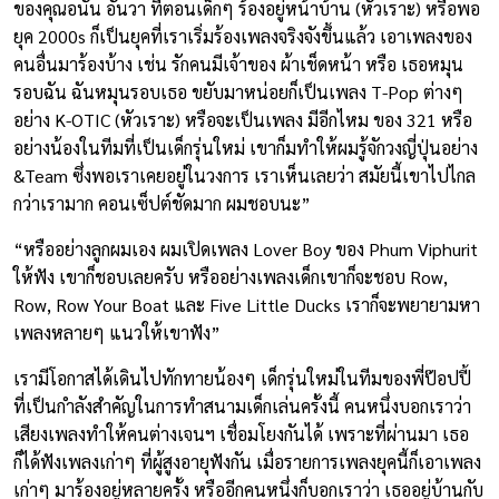
ของคุณอนัน อันวา ที่ตอนเด็กๆ ร้องอยู่หน้าบ้าน (หัวเราะ) หรือพอ
ยุค 2000s ก็เป็นยุคที่เราเริ่มร้องเพลงจริงจังขึ้นแล้ว เอาเพลงของ
คนอื่นมาร้องบ้าง เช่น รักคนมีเจ้าของ ผ้าเช็ดหน้า หรือ เธอหมุน
รอบฉัน ฉันหมุนรอบเธอ ขยับมาหน่อยก็เป็นเพลง T-Pop ต่างๆ
อย่าง K-OTIC (หัวเราะ) หรือจะเป็นเพลง มีอีกไหม ของ 321 หรือ
อย่างน้องในทีมที่เป็นเด็กรุ่นใหม่ เขาก็มทำให้ผมรู้จักวงญี่ปุ่นอย่าง
&Team ซึ่งพอเราเคยอยู่ในวงการ เราเห็นเลยว่า สมัยนี้เขาไปไกล
กว่าเรามาก คอนเซ็ปต์ชัดมาก ผมชอบนะ”
“หรืออย่างลูกผมเอง ผมเปิดเพลง Lover Boy ของ Phum Viphurit
ให้ฟัง เขาก็ชอบเลยครับ หรืออย่างเพลงเด็กเขาก็จะชอบ Row,
Row, Row Your Boat และ Five Little Ducks เราก็จะพยายามหา
เพลงหลายๆ แนวให้เขาฟัง”
เรามีโอกาสได้เดินไปทักทายน้องๆ เด็กรุ่นใหม่ในทีมของพี่ป๊อปปี้
ที่เป็นกำลังสำคัญในการทำสนามเด็กเล่นครั้งนี้ คนหนึ่งบอกเราว่า
เสียงเพลงทำให้คนต่างเจนฯ เชื่อมโยงกันได้ เพราะที่ผ่านมา เธอ
ก็ได้ฟังเพลงเก่าๆ ที่ผู้สูงอายุฟังกัน เมื่อรายการเพลงยุคนี้ก็เอาเพลง
เก่าๆ มาร้องอยู่หลายครั้ง หรืออีกคนหนึ่งก็บอกเราว่า เธออยู่บ้านกับ