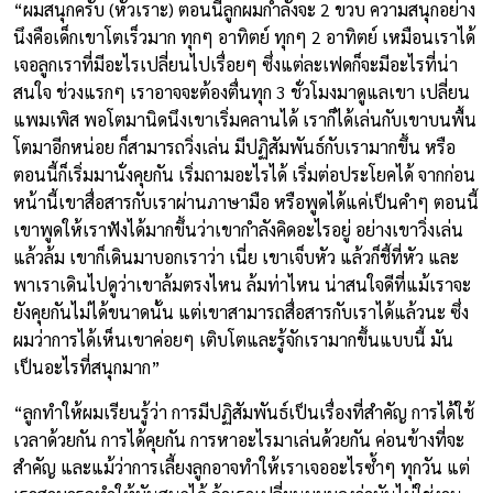
“ผมสนุกครับ (หัวเราะ) ตอนนี้ลูกผมกำลังจะ 2 ขวบ ความสนุกอย่าง
นึงคือเด็กเขาโตเร็วมาก ทุกๆ อาทิตย์ ทุกๆ 2 อาทิตย์ เหมือนเราได้
เจอลูกเราที่มีอะไรเปลี่ยนไปเรื่อยๆ ซึ่งแต่ละเฟดก็จะมีอะไรที่น่า
สนใจ ช่วงแรกๆ เราอาจจะต้องตื่นทุก 3 ชั่วโมงมาดูแลเขา เปลี่ยน
แพมเพิส พอโตมานิดนึงเขาเริ่มคลานได้ เราก็ได้เล่นกับเขาบนพื้น
โตมาอีกหน่อย ก็สามารถวิ่งเล่น มีปฏิสัมพันธ์กับเรามากขึ้น หรือ
ตอนนี้ก็เริ่มมานั่งคุยกัน เริ่มถามอะไรได้ เริ่มต่อประโยคได้ จากก่อน
หน้านี้เขาสื่อสารกับเราผ่านภาษามือ หรือพูดได้แค่เป็นคำๆ ตอนนี้
เขาพูดให้เราฟังได้มากขึ้นว่าเขากำลังคิดอะไรอยู่ อย่างเขาวิ่งเล่น
แล้วล้ม เขาก็เดินมาบอกเราว่า เนี่ย เขาเจ็บหัว แล้วก็ชี้ที่หัว และ
พาเราเดินไปดูว่าเขาล้มตรงไหน ล้มท่าไหน น่าสนใจดีที่แม้เราจะ
ยังคุยกันไม่ได้ขนาดนั้น แต่เขาสามารถสื่อสารกับเราได้แล้วนะ ซึ่ง
ผมว่าการได้เห็นเขาค่อยๆ เติบโตและรู้จักเรามากขึ้นแบบนี้ มัน
เป็นอะไรที่สนุกมาก”
“ลูกทำให้ผมเรียนรู้ว่า การมีปฏิสัมพันธ์เป็นเรื่องที่สำคัญ การได้ใช้
เวลาด้วยกัน การได้คุยกัน การหาอะไรมาเล่นด้วยกัน ค่อนข้างที่จะ
สำคัญ และแม้ว่าการเลี้ยงลูกอาจทำให้เราเจออะไรซ้ำๆ ทุกวัน แต่