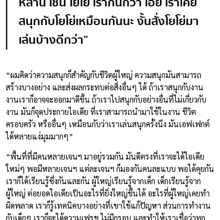
หลาน เช่น โยโย่ เราก็นึกว่า เอ้ย เราเคย
สนุกกับโยโย่เหมือนกันนะ งั้นสั่งโยโย่มา
เล่นบ้างดีกว่า
”
“ผมคิดว่าความสนุกก็สำคัญกับชีวิตผู้ใหญ่ ความสนุกมันสามารถ
สร้างบางอย่าง และส่งผลกระทบต่อสิ่งอื่นๆ ได้ ถ้าเราสนุกกับงาน
งานเราก็อาจจะออกมาดีขึ้น ถ้าเราไปสนุกกับอย่างอื่นที่ไม่เกี่ยวกับ
งาน มันก็จุดประกายไอเดีย ที่เราสามารถนำมาใช้ในงาน ชีวิต
ครอบครัว หรืออื่นๆ เหมือนกับว่าเราเล่นสนุกครั้งนึง มันเอฟเฟกต์
ได้หลายแง่มุมมากๆ”
“พื้นที่ที่มีคนหลายเจนฯ มาอยู่รวมกัน มันดีตรงที่เราจะได้ไอเดีย
ใหม่ๆ พอมีหลายเจนฯ แต่ละเจนฯ ก็มองกันคนละแบบ พอได้คุยกัน
เราก็ได้เรียนรู้ซึ่งกันและกัน ผู้ใหญ่เรียนรู้จากเด็ก เด็กเรียนรู้จาก
ผู้ใหญ่ ต่อยอดไอเดียเป็นอะไรที่ยิ่งใหญ่ขึ้นได้ อะไรที่ผู้ใหญ่เคยทำ
ผิดพลาด เราก็รู้เทคนิคบางอย่างที่เขาใช้แก้ปัญหา ส่วนการทำงาน
กับเด็กๆ เราก็จะได้ความเฟรช ไม่มีกรอบ และทำให้เราเชื่อว่าทุก