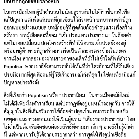
บทบาทที่ถูกเขียนไว้ล่วงหน้า
ในการเมืองไทย ผู้นำจำนวนไม่น้อยดูราวกับไม่ได้ก้าวขึ้นเวทีเพื่อ
แก้ปัญหา แต่เพื่อเล่นบทที่ถูกเขียนไว้ล่วงหน้า บทบาทเหล่านี้ถูก
ออกแบบอย่างแยบยล บทผู้กอบกู้ที่พูดด้วยถ้อยคำรุนแรงเพื่อสร้าง
ศรัทธา บทผู้เสียสละที่ยอม “เจ็บปวดแทนประชาชน” ในถ้อยคำ
แต่ไม่เคยเปลี่ยนแปลงโครงสร้างที่ทำให้ความเจ็บปวดยังคงอยู่
หรือบทผู้ท้าทายที่ถูกสร้างมาเพื่อเป็นตัวละครตรงข้ามในละคร
การเมือง หากลองมองผ่านสายตาของเด็กที่ยังไม่เข้าใจศัพท์คำว่า
Populism
พวกเขาก็ยังสามารถจับได้ทันทีว่า ใครก็ตามที่ได้รับเสียง
ปรบมือมากที่สุด คือคนที่รู้วิธีเร้าอารมณ์เก่งที่สุด ไม่ใช่คนที่ลงมือแก้
ปัญหาอย่างจริงจัง
Populism
สิ่งที่เรียกว่า
หรือ “ประชานิยม” ในการเมืองสมัยใหม่
ไม่ได้มีเพียงในตำราเรียน แต่ปรากฏชัดอยู่บนหน้าจอทุกวัน การให้
สัญญาในสิ่งที่เกินจริง การใช้ถ้อยคำปลุกเร้าแทนการอธิบายเชิง
เหตุผล และการยกตนเองให้เป็นผู้แทน “เสียงของประชาชน” โดย
ไม่จำเป็นต้องรับผิดชอบต่อผลลัพธ์ที่ตามมา เด็ก ๆ อาจยังไม่รู้จักคำ
นี้ แต่พวกเขารับรู้ได้จากบรรยากาศว่า การพูดให้ฟังดูน่าเชื่อถือ