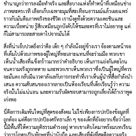
ชำนาญกว่าการลงมือทำจริง และสื่อบางแห่งก็ทำหน้าที่เหมือนช่าง
ภาพละครเวที เลือกเก็บเฉพาะมุมที่สะเทือนอารมณ์แล้วเผยแพร่
ราวกับมันคือภาพจริงของชีวิต เรานั่งดูทั้งด้วยความเคยชินและ
ความเบื่อหน่าย รู้สึกเหมือนถูกบังคับให้ชมละครที่เราไม่อยากดู แต่
ก็ไม่สามารถละสายตาไปจากมันได้
สิ่งที่น่าเจ็บปวดยิ่งกว่าคือ เด็ก ๆ กำลังนั่งอยู่ข้างเรา จ้องตามหน้าจอ
ที่เต็มไปด้วยภาพของผู้ใหญ่ที่ทะเลาะแทนที่จะร่วมมือ พวกเขา
เห็นน้ำเสียงที่แข็งกร้าวมากกว่าคำอธิบาย เห็นการแย่งกันตะโกน
จนความจริงถูกกดหาย และพวกเขาเห็นพวกเราซึ่งเป็นผู้ใหญ่ที่ควร
จะมั่นคง กลับมีแววตาลังเลกับการกระทำที่เราเห็นผู้นำที่สื่อกำลังนำ
เสนอ ความสับสนของเรากลายเป็นห้องเรียนที่เด็กเรียนรู้ว่า ความ
จริงนั้นไม่แน่นอน และความรับผิดชอบสามารถถูกเลี่ยงได้ถ้าเราพูด
เก่งพอ
นี่คือการเดิมพันใหญ่ที่สุดของสังคม ไม่ใช่เพียงการปกป้องข้อมูลที่
ถูกต้อง แต่คือการปกป้องศรัทธาเล็ก ๆ ของเด็กที่ยังอยากเชื่อว่าโลก
นี้มีพื้นที่ให้ความยุติธรรมดำรงอยู่ หากเขาเติบโตมาพร้อมบทเรียน
ว่าการโกหกเป็นทักษะที่น่านับถือ และเสียงที่ดังที่สุดคือความจริง