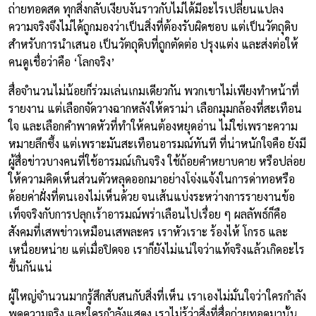
ถ่ายทอดสด ทุกสิ่งกลับเงียบงันราวกับไม่ได้มีอะไรเปลี่ยนแปลง
ความจริงจึงไม่ได้ถูกมองว่าเป็นสิ่งที่ต้องรับผิดชอบ แต่เป็นวัตถุดิบ
สำหรับการนำเสนอ เป็นวัตถุดิบที่ถูกตัดต่อ ปรุงแต่ง และส่งต่อให้
คนดูเชื่อว่าคือ ‘โลกจริง’
สื่อจำนวนไม่น้อยก็ร่วมเล่นเกมเดียวกัน พวกเขาไม่เพียงทำหน้าที่
รายงาน แต่เลือกจัดวางฉากหลังให้ดราม่า เลือกมุมกล้องที่สะเทือน
ใจ และเลือกคำพาดหัวที่ทำให้คนต้องหยุดอ่าน ไม่ใช่เพราะความ
หมายลึกซึ้ง แต่เพราะมันสะเทือนอารมณ์ทันที ที่น่าหนักใจคือ ยังมี
ผู้สื่อข่าวบางคนที่ใช้อารมณ์เกินจริง ใช้ถ้อยคำหยาบคาย หรือปล่อย
ให้ความคิดเห็นส่วนตัวหลุดออกมาอย่างโจ่งแจ้งในการด่าทอหรือ
ด้อยค่าฝั่งที่ตนเองไม่เห็นด้วย จนเส้นแบ่งระหว่างการรายงานข้อ
เท็จจริงกับการปลุกเร้าอารมณ์พร่าเลือนไปเรื่อย ๆ ผลลัพธ์ก็คือ
สังคมที่เสพข่าวเหมือนเสพละคร เราหัวเราะ ร้องไห้ โกรธ และ
เหนื่อยหน่าย แต่เมื่อปิดจอ เราก็ยังไม่แน่ใจว่าแท้จริงแล้วเกิดอะไร
ขึ้นกันแน่
ผู้ใหญ่จำนวนมากรู้สึกสับสนกับสิ่งที่เห็น เราเองไม่มั่นใจว่าใครกำลัง
พูดความจริง และใครกำลังแสดง เราไม่รู้ว่าสิ่งที่สื่อถ่ายทอดมานั้น