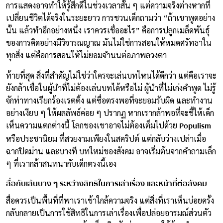
การแสดงอาจทำให้รู้สึกดีในช่วงเวลาสั้น ๆ แต่ความจริงต่างหากที่
เปลี่ยนชีวิตได้จริงในระยะยาว การชวนเด็กถามว่า “ถ้าเขาพูดอย่าง
นั้น แล้วทำอีกอย่างหนึ่ง เราควรเชื่ออะไร” คือการปลูกเมล็ดพันธุ์
ของการคิดอย่างมีวิจารณญาณ มันไม่ใช่การสอนให้หมดศรัทธาใน
ทุกสิ่ง แต่คือการสอนให้ไม่ยอมจำนนต่อภาพลวงตา
ท้ายที่สุด สิ่งที่สำคัญไม่ใช่ว่าใครจะเล่นบทไหนได้ดีกว่า แต่คือเราจะ
ยังกล้าเชื่อในผู้นำที่ไม่ต้องเล่นบทได้หรือไม่ ผู้นำที่ไม่เก่งคำพูด ไม่รู้
จักท่าทางเรียกร้องเรตติ้ง แต่ซื่อตรงพอที่จะยอมรับผิด และทำงาน
อย่างเงียบ ๆ ให้ผลลัพธ์ค่อย ๆ ปรากฏ หากเรากล้าพอที่จะชี้ให้เด็ก
Populism
เห็นความแตกต่างนี้ โลกของเขาอาจไม่ต้องเต็มไปด้วย
หรือประชานิยม ที่สวยงามเพียงในสคริปต์ แต่กลับว่างเปล่าเมื่อ
ฉากปิดม่าน และบางที บทใหม่ของสังคม อาจเริ่มต้นจากคำถามเล็ก
ๆ ที่เรากล้าสนทนากับเด็กตรงนี้เอง
สื่อกับเส้นบาง ๆ ระหว่างสิทธิในการเล่าเรื่อง และหน้าที่ต่อสังคม
สื่อควรเป็นพื้นที่ที่พาเราเข้าใกล้ความจริง แต่สิ่งที่เราเห็นบ่อยครั้ง
กลับกลายเป็นการใช้สิทธิในการเล่าเรื่องเพื่อปล่อยอารมณ์ส่วนตัว