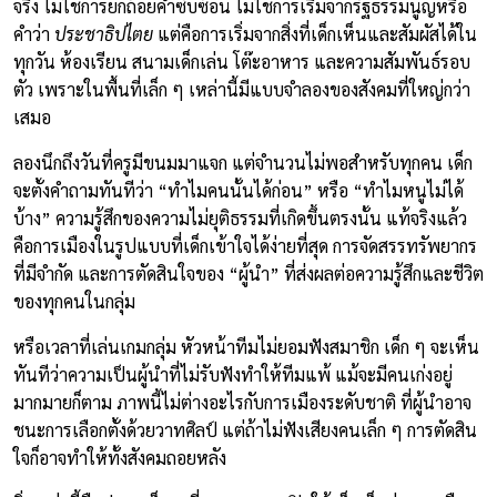
จริง ไม่ใช่การยกถ้อยคำซับซ้อน ไม่ใช่การเริ่มจากรัฐธรรมนูญหรือ
คำว่า
ประชาธิปไตย
แต่คือการเริ่มจากสิ่งที่เด็กเห็นและสัมผัสได้ใน
ทุกวัน ห้องเรียน สนามเด็กเล่น โต๊ะอาหาร และความสัมพันธ์รอบ
ตัว เพราะในพื้นที่เล็ก ๆ เหล่านี้มีแบบจำลองของสังคมที่ใหญ่กว่า
เสมอ
ลองนึกถึงวันที่ครูมีขนมมาแจก แต่จำนวนไม่พอสำหรับทุกคน เด็ก
จะตั้งคำถามทันทีว่า “ทำไมคนนั้นได้ก่อน” หรือ “ทำไมหนูไม่ได้
บ้าง” ความรู้สึกของความไม่ยุติธรรมที่เกิดขึ้นตรงนั้น แท้จริงแล้ว
คือการเมืองในรูปแบบที่เด็กเข้าใจได้ง่ายที่สุด การจัดสรรทรัพยากร
ที่มีจำกัด และการตัดสินใจของ “ผู้นำ” ที่ส่งผลต่อความรู้สึกและชีวิต
ของทุกคนในกลุ่ม
หรือเวลาที่เล่นเกมกลุ่ม หัวหน้าทีมไม่ยอมฟังสมาชิก เด็ก ๆ จะเห็น
ทันทีว่าความเป็นผู้นำที่ไม่รับฟังทำให้ทีมแพ้ แม้จะมีคนเก่งอยู่
มากมายก็ตาม ภาพนี้ไม่ต่างอะไรกับการเมืองระดับชาติ ที่ผู้นำอาจ
ชนะการเลือกตั้งด้วยวาทศิลป์ แต่ถ้าไม่ฟังเสียงคนเล็ก ๆ การตัดสิน
ใจก็อาจทำให้ทั้งสังคมถอยหลัง