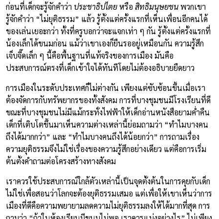
ก่อนที่เด็กจะรู้จักคำว่า
ประชาธิปไตย
หรือ
สิทธิมนุษยชน
พวกเขา
รู้จักคำว่า “ไม่ยุติธรรม” แล้ว รู้ตั้งแต่ครั้งแรกที่เห็นเพื่อนอีกคนได้
ของเล่นเยอะกว่า ทั้งที่ครูบอกว่าจะแจกเท่า ๆ กัน รู้ตั้งแต่ครั้งแรกที่
น้องเล็กได้ขนมก่อน แม้ว่าเขาเองก็ยืนรออยู่เหมือนกัน ความรู้สึก
เจ็บจี๊ดเล็ก ๆ นี้คือพื้นฐานที่แท้จริงของการเมือง มันคือ
ประสบการณ์ตรงที่เด็กเข้าใจได้ทันทีโดยไม่ต้องอธิบายยืดยาว
การเมืองในระดับประเทศก็ไม่ต่างกัน เพียงแต่ซับซ้อนขึ้นเมื่อเรา
ต้องจัดการกับทรัพยากรของทั้งสังคม การที่บางชุมชนมีโรงเรียนที่ดี
ขณะที่บางชุมชนไม่มีแม้กระทั่งไฟฟ้าให้เด็กอ่านหนังสือยามค่ำคืน
เด็กที่เติบโตขึ้นมาเห็นความต่างเหล่านี้ย่อมถามว่า “ทำไมบางคน
ถึงได้มากกว่า” และ “ทำไมบางคนถึงได้น้อยกว่า” การถามเรื่อง
ความยุติธรรมจึงไม่ใช่เรื่องของความรู้สึกอย่างเดียว แต่คือการเริ่ม
ต้นตั้งคำถามต่อโครงสร้างทางสังคม
เราควรใช้ประสบการณ์ใกล้ตัวเหล่านี้เป็นจุดตั้งต้นในการคุยกับเด็ก
ไม่ใช่เพื่อสอนว่าโลกจะต้องยุติธรรมเสมอ แต่เพื่อให้เขาเห็นว่าการ
เมืองที่ดีคือความพยายามลดความไม่ยุติธรรมลงให้ได้มากที่สุด การ
ถามว่า “ถ้าในห้องเรียนมีขนมไม่พอ เราควรแบ่งอย่างไร” ไม่เพียง