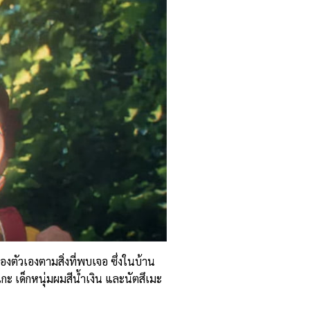
องตัวเองตามสิ่งที่พบเจอ ซึ่งในบ้าน
กะ เด็กหนุ่มผมสีน้ำเงิน และนัตสึเมะ