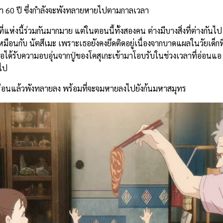
ว่า 60 ปี ซึ่งกำลังจะพังทลายหายไปตามกาลเวลา
่แห่งนี้ร่วมกันมากมาย แต่ในตอนนี้ทั้งสองคน ต่างมีบางสิ่งที่ต่างกั
เหมือนกับ นัตสึเมะ เพราะเธอยังคงยึดติดอยู่เนื่องจากบาดแผลในวัยเด็กท
เธอได้รับความอบอุ่นจากปู่ของโคสุเกะเข้ามาโอบรับในช่วงเวลาที่อ่อนแอ
ยไป
ุกร่อนแล้วพังทลายลง พร้อมที่จะจมหายลงไปยังก้นมหาสมุทร