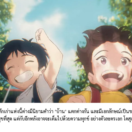
ึกเก่าแห่งนี้ต่างมีนิยามคำว่า ‘บ้าน’ แตกต่างกัน และมีเอกลักษณ์เป็นข
ี่สุด แต่กับอีกหลังอาจจะเต็มไปด้วยความทุกข์ อย่างตัวละครเอก โคสุเ