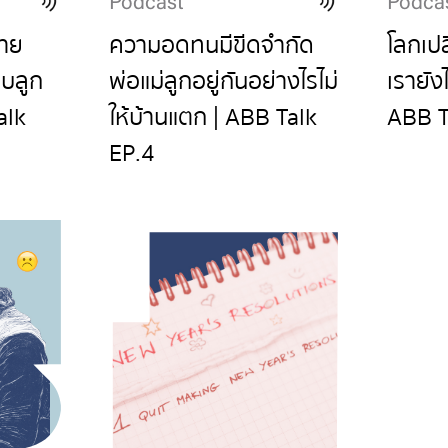
Podcast
Podca
ชาย
ความอดทนมีขีดจำกัด
โลกเปล
อบลูก
พ่อแม่ลูกอยู่กันอย่างไรไม่
เรายัง
alk
ให้บ้านแตก | ABB Talk
ABB T
EP.4