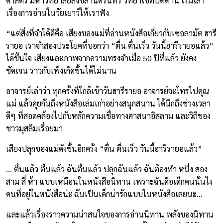
ศาสตร์ มหาวิทยาลัยสงขลานครินทร์ วิทยาเขตปัตตานี เริ่มเล่า
เรื่องการอ่านในวัยเยาว์ให้เราฟัง
“แต่สิ่งที่จำได้ดีคือ เสียงของแม่ที่อ่านหนังสือเกี่ยวกับเซอลามัต ฮารี
รายอ เราจำสองประโยคที่บอกว่า “ตื่น ตื่นเร็ว วันนี้ฮารีรายอแล้ว”
ได้ขึ้นใจ เสียงและภาพจากความทรงจำเมื่อ 50 ปีที่แล้ว ยังคง
ชัดเจน ราวกับเพิ่งเกิดขึ้นได้ไม่นาน
อาจารย์เล่าว่า ทุกครั้งที่ใกล้เข้าวันฮารีรายอ อาจารย์จะโทรไปคุณ
แม่ แล้วคุยกันถึงหนังสือเล่มเก่าอย่างสนุกสนาน ได้นึกถึงช่วงเวลา
ดีๆ ที่สอดคล้องไปกับหลักความเชื่อทางศาสนาอิสลาม และวิถีของ
ชาวมุสลิมเรื่อยมา
เสียงปลุกของแม่ดังขึ้นอีกครั้ง “ตื่น ตื่นเร็ว วันนี้ฮารีรายอแล้ว”
… ตื่นแล้ว ตื่นแล้ว ฉันตื่นแล้ว ปลุกฉันแล้ว ฉันต้องทำ หนึ่ง สอง
สาม สี่ ห้า แบบเหมือนในหนังสือนิทาน เพราะฉันคือเด็กคนนั้นไง
คนที่อยู่ในหนังสือน่ะ ฉันเป็นเด็กน่ารักแบบในหนังสือเลยนะ…
และแล้วเรื่องราวความน่าสนใจของการอ่านนิทาน พลังของนิทาน