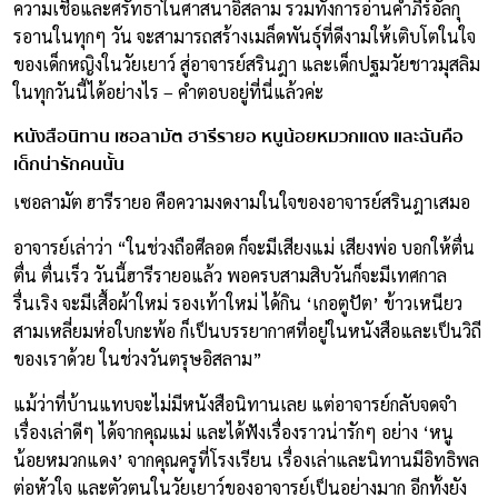
ความเชื่อและศรัทธาในศาสนาอิสลาม รวมทั้งการอ่านคำภีร์อัลกุ
รอานในทุกๆ วัน จะสามารถสร้างเมล็ดพันธุ์ที่ดีงามให้เติบโตในใจ
ของเด็กหญิงในวัยเยาว์ สู่อาจารย์สรินฎา และเด็กปฐมวัยชาวมุสลิม
ในทุกวันนี้ได้อย่างไร – คำตอบอยู่ที่นี่แล้วค่ะ
หนังสือนิทาน เซอลามัต ฮารีรายอ หนูน้อยหมวกแดง และฉันคือ
เด็กน่ารักคนนั้น
เซอลามัต ฮารีรายอ คือความงดงามในใจของอาจารย์สรินฎาเสมอ
อาจารย์เล่าว่า “ในช่วงถือศีลอด ก็จะมีเสียงแม่ เสียงพ่อ บอกให้ตื่น
ตื่น ตื่นเร็ว วันนี้ฮารีรายอแล้ว พอครบสามสิบวันก็จะมีเทศกาล
รื่นเริง จะมีเสื้อผ้าใหม่ รองเท้าใหม่ ได้กิน ‘เกอตูปัต’ ข้าวเหนียว
สามเหลี่ยมห่อใบกะพ้อ ก็เป็นบรรยากาศที่อยู่ในหนังสือและเป็นวิถี
ของเราด้วย ในช่วงวันตรุษอิสลาม”
แม้ว่าที่บ้านแทบจะไม่มีหนังสือนิทานเลย แต่อาจารย์กลับจดจำ
เรื่องเล่าดีๆ ได้จากคุณแม่ และได้ฟังเรื่องราวน่ารักๆ อย่าง ‘หนู
น้อยหมวกแดง’ จากคุณครูที่โรงเรียน เรื่องเล่าและนิทานมีอิทธิพล
ต่อหัวใจ และตัวตนในวัยเยาว์ของอาจารย์เป็นอย่างมาก อีกทั้งยัง