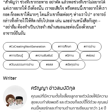
“สำคัญว่า ช่วงที่เขากระหาย อย่าตัด แล้วพอช่วงที่เขาไม่อยากได้
แต่เราอยากให้ ถึงต้องนั้น เราจะเสียใจ หรือตอนนี้เขาอยากให้เรา
กอด ก็กอดเขาให้มากๆ โตแล้วเขาก็จะค่อยๆ ห่างเราไป” อาจารย์
กล่าวทิ้งท้ายไว้ให้คิด กลับไปกอด เล่น และอ่านหนังสือกับลูก –
“อย่าลืม ต้องทำเป็นประจำ สม่ำเสมอและต่อเนื่องด้วยนะ”
อาจารย์ยืนยัน
#CoCreatingNextGeneration
#การศึกษา
#การอ่าน
#การเรียนรู้
#ความสัมพันธ์
#นิทาน
#พ่อแม่
#วัฒนธรรมการอ่าน
#สสส
#อัลกุรอ่าน
Writer
ศรัญญา อ่าวสมบัติกุล
คุณแม่ที่มีความตั้งใจเลี้ยงลูกชายตัวน้อยให้มีความ
สุขแบบกำลังพอดี และตัวเองก็แฮปปี้ได้ด้วย คุณแม่
คนนี้หลงรักและทำงานด้านการเขียนมากว่า 14 ปี