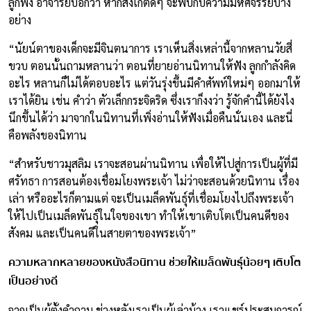
ลูกฟัง อาจารย์บอกว่า หากสังเกตดีๆ จะพบกับความมหัศจรรย์บาง
อย่าง
“นัยน์ตาของเด็กจะมีจินตนาการ เราเห็นสิ่งเหล่านี้จากหลานวัยสี่
ขวบ ตอนนั้นถามหลานว่า ตอนที่ยายอ่านนิทานให้ฟัง ลูกกำลังคิด
อะไร หลานก็ไม่ได้ตอบอะไร แต่วันรุ่งขึ้นมีคำศัพท์ใหม่ๆ ออกมาให้
เราได้ยิน เช่น คำว่า ตัวเล็กกระจิดริด ซึ่งเราก็งงว่า รู้จักคำนี้ได้ยังไง
นึกขึ้นได้ว่า มาจากในนิทานที่เพิ่งอ่านให้ฟังเมื่อคืนนั่นเอง และนี่
คือพลังของนิทาน
“สำหรับชาวมุสลิม เราจะสอนผ่านนิทาน เพื่อให้ไปสู่การเป็นผู้ที่มี
ศรัทธา การสอนต้องเชื่อมโยงพระเจ้า ไม่ว่าจะสอนด้วยนิทาน เรื่อง
เล่า หรืออะไรก็ตามแต่ จะเป็นเมล็ดพันธุ์ที่เชื่อมโยงไปถึงพระเจ้า
ให้ไปเป็นเมล็ดพันธุ์ในใจของเขา ทำให้เขาเติบโตเป็นคนดีของ
สังคม และเป็นคนดีในสายตาของพระเจ้า”
ความหลากหลายของหนังสือนิทาน ช่วยให้เมล็ดพันธุ์น้อยๆ เติบโต
เป็นอย่างดี
จากเป็นผู้ตั้งคำถาม ช่วงหลังเราเป็นผู้เล่าบ้าง เราแชร์ประสบการณ์