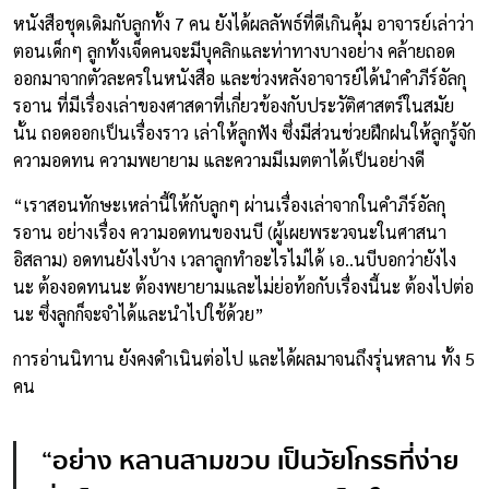
หนังสือชุดเดิมกับลูกทั้ง 7 คน ยังได้ผลลัพธ์ที่ดีเกินคุ้ม อาจารย์เล่าว่า
ตอนเด็กๆ ลูกทั้งเจ็ดคนจะมีบุคลิกและท่าทางบางอย่าง คล้ายถอด
ออกมาจากตัวละครในหนังสือ และช่วงหลังอาจารย์ได้นำคำภีร์อัลกุ
รอาน ที่มีเรื่องเล่าของศาสดาที่เกี่ยวข้องกับประวัติศาสตร์ในสมัย
นั้น ถอดออกเป็นเรื่องราว เล่าให้ลูกฟัง ซึ่งมีส่วนช่วยฝึกฝนให้ลูกรู้จัก
ความอดทน ความพยายาม และความมีเมตตาได้เป็นอย่างดี
“เราสอนทักษะเหล่านี้ให้กับลูกๆ ผ่านเรื่องเล่าจากในคำภีร์อัลกุ
รอาน อย่างเรื่อง ความอดทนของนบี (ผู้เผยพระวจนะในศาสนา
อิสลาม) อดทนยังไงบ้าง เวลาลูกทำอะไรไม่ได้ เอ..นบีบอกว่ายังไง
นะ ต้องอดทนนะ ต้องพยายามและไม่ย่อท้อกับเรื่องนี้นะ ต้องไปต่อ
นะ ซึ่งลูกก็จะจำได้และนำไปใช้ด้วย”
การอ่านนิทาน ยังคงดำเนินต่อไป และได้ผลมาจนถึงรุ่นหลาน ทั้ง 5
คน
“อย่าง หลานสามขวบ เป็นวัยโกรธที่ง่าย