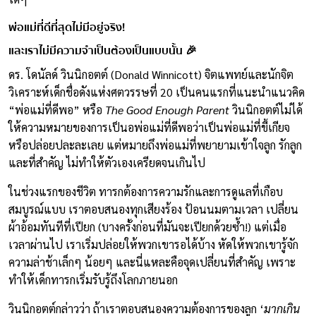
พ่อแม่ที่ดีที่สุดไม่มีอยู่จริง!
และเราไม่มีความจำเป็นต้องเป็นแบบนั้น 🎉
ดร. โดนัลด์ วินนิกอตต์ (Donald Winnicott) จิตแพทย์และนักจิต
วิเคราะห์เด็กชื่อดังแห่งศตวรรษที่ 20 เป็นคนแรกที่แนะนำแนวคิด
“พ่อแม่ที่ดีพอ” หรือ
The Good Enough Parent
วินนิกอตต์ไม่ได้
ให้ความหมายของการเป็นอพ่อแม่ที่ดีพอว่าเป็นพ่อแม่ที่ขี้เกียจ
หรือปล่อยปละละเลย แต่หมายถึงพ่อแม่ที่พยายามเข้าใจลูก รักลูก
และที่สำคัญ ไม่ทำให้ตัวเองเครียดจนเกินไป
ในช่วงแรกของชีวิต ทารกต้องการความรักและการดูแลที่เกือบ
สมบูรณ์แบบ เราตอบสนองทุกเสียงร้อง ป้อนนมตามเวลา เปลี่ยน
ผ้าอ้อมทันทีที่เปียก (บางครั้งก่อนที่มันจะเปียกด้วยซ้ำ!) แต่เมื่อ
เวลาผ่านไป เราเริ่มปล่อยให้พวกเขารอได้บ้าง หัดให้พวกเขารู้จัก
ความล่าช้าเล็กๆ น้อยๆ และนี่แหละคือจุดเปลี่ยนที่สำคัญ เพราะ
ทำให้เด็กทารกเริ่มรับรู้ถึงโลกภายนอก
วินนิกอตต์กล่าวว่า ถ้าเราตอบสนองความต้องการของลูก ‘
มากเกิน