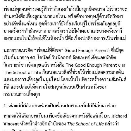
พ่อแม่ทุกคนต่างเคยรู้สึกว่าตัวเองกำลังเลี้ยงลูกผิดพลาด ไม่ว่าเราจะ
อ่านหนังสือเลี้ยงลูกมามากแค่ไหน หรือศึกษาทฤษฎีด้านจิตวิทยา
อย่างลึกซึ้งแค่ไหน สุดท้ายเราก็ยังต้องเรียนรู้ไปพร้อมกับลูกอยู่ดี
บางครั้งเราทำผิดพลาด บางครั้งเราไม่มีคำตอบ และบางครั้งเราก็
อยากแอบไปนั่งร้องไห้ในห้องน้ำ นี่คือเรื่องปกติของการเป็นพ่อแม่
นอกจากแนวคิด “พ่อแม่ที่ดีพอ” (Good Enough Parent) ซึ่งมีจุด
เริ่มต้นมาจาก ดร. โดนัลด์ วินนิกอตต์ จิตแพทย์เด็กและนักจิต
วิเคราะห์ชาวอังกฤษแล้ว หนังสือ The Good Enough Parent จาก
The School of Life ก็เสนอแนวคิดที่ช่วยให้พ่อแม่ลดความกดดัน
และมองการเลี้ยงลูกในมุมใหม่ โดยเน้นไปที่การสร้างความสัมพันธ์
ที่ดี และปล่อยให้ความไม่สมบูรณ์แบบเป็นส่วนหนึ่งของ
กระบวนการเลี้ยงลูก
1. พ่อแม่ที่มีข้อบกพร่องเป็นเรื่องปกติ และนั่นไม่ใช่สิ่งเลวร้าย
Dr. Richard
หากจะให้เลือกบทเรียนเพียงข้อเดียวจากหนังสือเล่มนี้
Vincent
หัวหน้าฝ่ายจิตบำบัดของ
The School of Life
กล่าวว่า