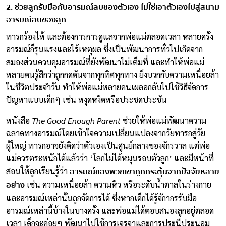
2. ช่วยลูกรับมือกับอารมณ์ลบของตัวเอง ไม่ใช่เอาตัวเองไปสู่สนาม
อารมณ์ลบของลูก
ทารกร้องไห้ และต้องการการดูแลจากพ่อแม่ตลอดเวลา หลายครั้ง
อารมณ์ก็รุนแรงและไร้เหตุผล ซึ่งเป็นพัฒนาการทั่วไปเกิดจาก
สมองส่วนควบคุมอารมณ์ที่ยังพัฒนาไม่เต็มที่ และทำให้พ่อแม่
หลายคนรู้สึกว่าถูกกดดันจากทุกทิศทุกทาง ยิ่งบวกกับความเหนื่อยล้า
ในชีวิตประจำวัน ทำให้พ่อแม่หลายคนเผลอกลับไปใช้วิธีจัดการ
ปัญหาแบบเด็กๆ เช่น หงุดหงิดหรือประชดประชัน
หนังสือ
The Good Enough Parent
ช่วยให้พ่อแม่พัฒนาความ
ฉลาดทางอารมณ์โดยเข้าใจความเปลี่ยนแปลงจากวัยทารกสู่วัย
ผู้ใหญ่ ทารกอาจยังคิดว่าตัวเองเป็นศูนย์กลางของจักรวาล แต่พ่อ
แม่ควรตระหนักได้แล้วว่า ‘โลกไม่ได้หมุนรอบตัวลูก’ และมีหน้าที่
อารมณ์ของพวกเขาถูกกระตุ้นจากปัจจัยหลาย
สอนให้ลูกเรียนรู้ว่า
อย่าง
เช่น ความเหนื่อยล้า ความหิว หรือระดับน้ำตาลในร่างกาย
และอารมณ์เหล่านั้นถูกจัดการได้ ซึ่งหากเด็กได้รู้จักากรรับมือ
อารมณ์เหล่านี้บ้างในบางครั้ง และพ่อแม่ได้ตอบสนองลูกอยู่ตลอด
เวลา เด็กจะค่อยๆ พัฒนาไปใช้การเจรจาและการประนีประนอม