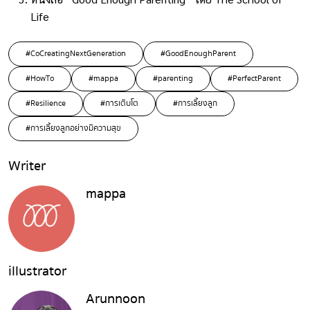
Life
#CoCreatingNextGeneration
#GoodEnoughParent
#HowTo
#mappa
#parenting
#PerfectParent
#Resilience
#การเติบโต
#การเลี้ยงลูก
#การเลี้ยงลูกอย่างมีความสุข
Writer
mappa
illustrator
Arunnoon