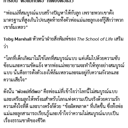
การเป็น “พ่อแม่ที่ดีพอ” ก็เพียงพอแล้ว
“พ่อแม่ที่สมบูรณ์แบบสร้างปัญหาให้กับลูก เพราะพวกเขาตั้ง
มาตรฐานที่สูงเกินไปจนสุดท้ายทั้งตัวพ่อแม่และลูกเองก็รู้สึกว่าพวก
เขาล้มเหลว”
Toby Marshall
หัวหน้าฝ่ายสิ่งพิมพ์ของ
The School of Life
เสริม
ว่า
“โลกที่เด็กเกิดมาไม่ใช่โลกที่สมบูรณ์แบบ แต่เต็มไปด้วยความซับ
ซ้อนและความขัดแย้ง หากพ่อแม่พยายามจะทำให้ทุกอย่างสมบูรณ์
แบบ นั่นคือการตั้งตัวเองให้ล้มเหลวและจมอยู่กับความกังวลและ
ความเสียใจ”
“พ่อแม่ที่ดีพอ”
ดังนั้น
คือพ่อแม่ที่เข้าใจว่าโลกนี้ไม่สมบูรณ์แบบ
และเตรียมลูกให้พร้อมสำหรับโลกแห่งความเป็นจริงด้วยความรัก
ความตั้งใจที่ดี และบางครั้งก็ด้วย “ข้อผิดพลาด” ที่เกิดขึ้น ซึ่งทั้งพ่อ
แม่และลูกสามารถเรียนรู้และเข้าใจว่าความไม่สมบูรณ์แบบเป็น
เรื่องธรรมชาติของชีวิต