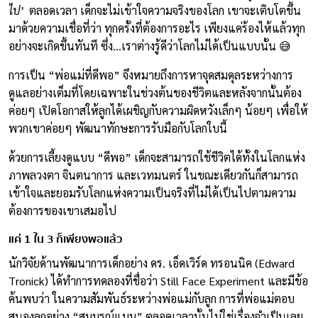
ไป’
ตลอดเวลา เด็กจะไม่เข้าใจความจริงของโลก เขาจะเติบโตขึ้น
มาด้วยความเชื่อที่ว่า ทุกครั้งที่ต้องการอะไร เพียงแค่ร้องไห้แล้วทุก
อย่างจะเกิดขึ้นทันที ซึ่ง…เราต่างรู้ดีว่าโลกไม่ได้เป็นแบบนั้น 😅
การเป็น “พ่อแม่ที่ดีพอ” จึงหมายถึงการหาจุดสมดุลระหว่างการ
ดูแลอย่างเต็มที่โดยเฉพาะในช่วงต้นของชีวิตและหลังจากนั้นต้อง
ค่อยๆ เปิดโอกาสให้ลูกได้เผชิญกับความผิดหวังเล็กๆ น้อยๆ เพื่อให้
พวกเขาค่อยๆ พัฒนาทักษะการรับมือกับโลกใบนี้
ด้วยการเลี้ยงดูแบบ “ดีพอ” เด็กจะสามารถใช้ชีวิตได้ทั้งในโลกแห่ง
ภาพลวงตา จินตนาการ และเวทมนตร์ ในขณะเดียวกันก็สามารถ
เข้าใจและยอมรับโลกแห่งความเป็นจริงที่ไม่ได้เป็นไปตามความ
ต้องการของเขาเสมอไป
แค่ 1 ใน 3 ก็เพียงพอแล้ว
นักวิจัยด้านพัฒนาการเด็กอย่าง ดร. เอ็ดเวิร์ด ทรอนนิค (Edward
Tronick) ได้ทำการทดลองที่ชื่อว่า Still Face Experiment และมีข้อ
ค้นพบว่า ในความสัมพันธ์ระหว่างพ่อแม่กับลูก การที่พ่อแม่ตอบ
สนองลูกอย่าง “สมบูรณ์แบบ” ตลอดเวลานั้นไม่ใช่เรื่องจำเป็นเลย