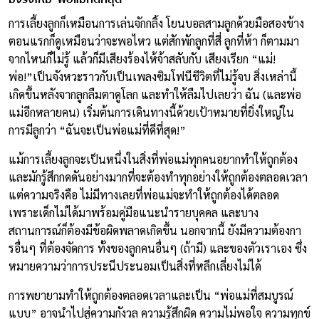
การเลี้ยงลูกก็เหมือนการเล่นจักกลิ้ง โยนบอลสามลูกด้วยมือสองข้าง
ตอนแรกก็ดูเหมือนว่าจะพอไหว แต่สักพักลูกที่สี่ ลูกที่ห้า ก็ตามมา
จากไหนก็ไม่รู้ แล้วก็มีเสียงร้องไห้จ้าสลับกับ เสียงเรียก “แม่!
พ่อ!”เป็นจังหวะราวกับเป็นเพลงซิมโฟนีชีวิตที่ไม่รู้จบ สิ่งเหล่านี้
เกิดขึ้นหลังจากลูกลืมตาดูโลก และทำให้ลืมไปเลยว่า ฉัน (และพ่อ
แม่อีกหลายคน)​ เริ่มต้นการเดินทางนี้ด้วยเป้าหมายที่ยิ่งใหญ่ใน
การมีลูกว่า “ฉันจะเป็นพ่อแม่ที่ดีที่สุด!”
แม้การเลี้ยงลูกจะเป็นหนึ่งในสิ่งที่พ่อแม่ทุกคนอยากทำให้ถูกต้อง
และมักรู้สึกกดดันอย่างมากที่จะต้องทำทุกอย่างให้ถูกต้องตลอดเวลา
แต่ความจริงคือ ไม่มีทางเลยที่พ่อแม่จะทำให้ถูกต้องได้ตลอด
เพราะเด็กไม่ได้มาพร้อมคู่มือแนะนำรายบุคคล และบาง
สถานการณ์ก็ต้องมีข้อผิดพลาดเกิดขึ้น นอกจากนี้ ยังมีความต้องกา
รอื่นๆ ที่ต้องจัดการ ทั้งของลูกคนอื่นๆ (ถ้ามี) และของตัวเราเอง ซึ่ง
หมายความว่าการประนีประนอมเป็นสิ่งที่หลีกเลี่ยงไม่ได้
การพยายามทำให้ถูกต้องตลอดเวลาและเป็น “พ่อแม่ที่สมบูรณ์
แบบ” อาจนำไปสู่ความกังวล ความรู้สึกผิด ความไม่พอใจ ความทุกข์