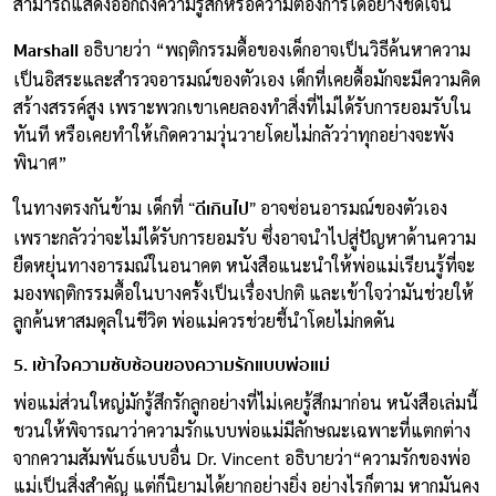
สามารถแสดงออกถึงความรู้สึกหรือความต้องการได้อย่างชัดเจน
Marshall
อธิบายว่า “พฤติกรรมดื้อของเด็กอาจเป็นวิธีค้นหาความ
เป็นอิสระและสำรวจอารมณ์ของตัวเอง เด็กที่เคยดื้อมักจะมีความคิด
สร้างสรรค์สูง เพราะพวกเขาเคยลองทำสิ่งที่ไม่ได้รับการยอมรับใน
ทันที หรือเคยทำให้เกิดความวุ่นวายโดยไม่กลัวว่าทุกอย่างจะพัง
พินาศ”
“ดีเกินไป”
ในทางตรงกันข้าม เด็กที่
อาจซ่อนอารมณ์ของตัวเอง
เพราะกลัวว่าจะไม่ได้รับการยอมรับ ซึ่งอาจนำไปสู่ปัญหาด้านความ
ยืดหยุ่นทางอารมณ์ในอนาคต หนังสือแนะนำให้พ่อแม่เรียนรู้ที่จะ
มองพฤติกรรมดื้อในบางครั้งเป็นเรื่องปกติ และเข้าใจว่ามันช่วยให้
ลูกค้นหาสมดุลในชีวิต พ่อแม่ควรช่วยชี้นำโดยไม่กดดัน
5. เข้าใจความซับซ้อนของความรักแบบพ่อแม่
พ่อแม่ส่วนใหญ่มักรู้สึกรักลูกอย่างที่ไม่เคยรู้สึกมาก่อน หนังสือเล่มนี้
ชวนให้พิจารณาว่าความรักแบบพ่อแม่มีลักษณะเฉพาะที่แตกต่าง
จากความสัมพันธ์แบบอื่น Dr. Vincent อธิบายว่า“ความรักของพ่อ
แม่เป็นสิ่งสำคัญ แต่ก็นิยามได้ยากอย่างยิ่ง อย่างไรก็ตาม หากมันคง