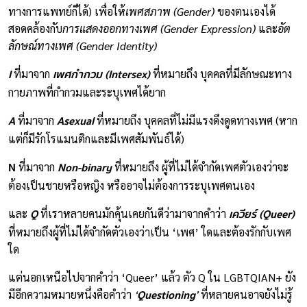
ทางการแพทย์ก็ได้) เพื่อให้
เพศสภาพ (Gender)
ของตนเองได้
สอดคล้องกับ
การแสดงออกทางเพศ (Gender Expression)
และ
อัต
ลักษณ์ทางเพศ (Gender Identity)
I
เพศกำกวม (Intersex)
ที่มาจาก
ที่หมายถึง บุคคลที่มีลักษณะทาง
กายภาพที่กำกวมและระบุเพศได้ยาก
A
Asexual
ที่มาจาก
ที่หมายถึง บุคคลที่ไม่มีแรงดึงดูดทางเพศ (หาก
แต่ก็มีรักโรแมนติกและมีเพศสัมพันธ์ได้)
N
Non-binary
ที่มาจาก
ที่หมายถึง ผู้ที่ไม่ได้จำกัดเพศตัวเองว่าจะ
ต้องเป็นชายหรือหญิง หรืออาจไม่ต้องการระบุเพศตนเอง
Q
เควียร์ (Queer)
และ
ที่เราหลายคนมักคุ้นเคยกันดีว่ามาจากคำว่า
ที่หมายถึงผู้ที่ไม่ได้จำกัดตัวเองว่าเป็น ‘เพศ’ ใดและต้องรักกับเพศ
ใด
แต่นอกเหนือไปจากคำว่า ‘Queer’ แล้ว ตัว Q ใน LGBTQIAN+ ยัง
‘Questioning’
มีอีกความหมายหนึ่งคือคำว่า
ที่หลายคนอาจยังไม่รู้